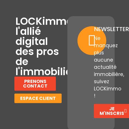
LOCKimmo,
l'allié
NEWSLETTER
digital
Ne
manquez
des pros
plus
de
aucune
actualité
l'immobilier
immobilière,
PRENONS
suivez
CONTACT
LOCKimmo
!
ESPACE CLIENT
JE
M'INSCRIS