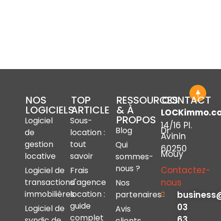
NOS
TOP
RESSOURCES
CONTACT
LOGICIELS
ARTICLE
& À
LOCKimmo.c
PROPOS
Logiciel
Sous-
14/16 Pl.
Dr
Blog
de
location :
Avinin
gestion
tout
Qui
60250
Mouy
locative
savoir
sommes-
nous ?
Contactez-
Logiciel de
Frais
nous
transactions
d'agence
Nos
immobilières
location :
business
partenaires
guide
03
Logiciel de
Avis
complet
63
syndic de
clients