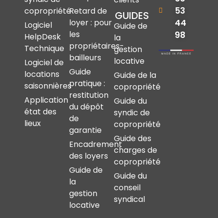
53
copropriété
Retard de
GUIDES
44
loyer : pour
Logiciel
Guide de
les
98
HelpDesk
la
propriétaires-
Technique
gestion
bailleurs
locative
Logiciel de
Guide
locations
Guide de la
pratique :
saisonnières
copropriété
restitution
Application
Guide du
du dépôt
état des
syndic de
de
lieux
copropriété
garantie
Guide des
Encadrement
charges de
des loyers
copropriété
Guide de
Guide du
la
conseil
gestion
syndical
locative