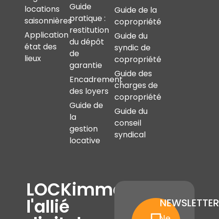
Guide
locations
Guide de la
pratique :
saisonnières
copropriété
restitution
Application
Guide du
du dépôt
état des
syndic de
de
lieux
copropriété
garantie
Guide des
Encadrement
charges de
des loyers
copropriété
Guide de
Guide du
la
conseil
gestion
syndical
locative
LOCKimmo,
l'allié
NEWSLETTER
Ne