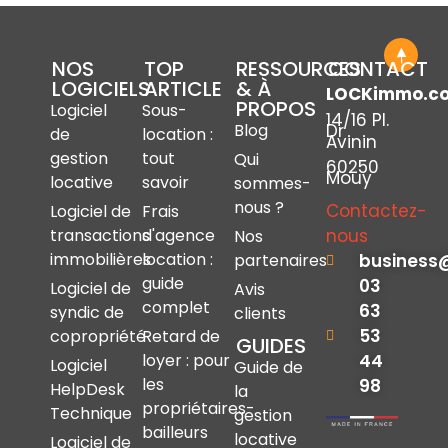
NOS
TOP
RESSOURCES
CONTACT
LOGICIELS
ARTICLE
& À
LOCKimmo.c
PROPOS
Logiciel
Sous-
14/16 Pl.
Dr
Blog
de
location :
Avinin
gestion
tout
Qui
60250
Mouy
locative
savoir
sommes-
nous ?
Contactez-
Logiciel de
Frais
nous
transactions
d'agence
Nos
immobilières
location :
business
partenaires
guide
03
Logiciel de
Avis
complet
63
syndic de
clients
53
copropriété
Retard de
GUIDES
44
loyer : pour
Logiciel
Guide de
les
98
HelpDesk
la
propriétaires-
Technique
gestion
bailleurs
locative
Logiciel de