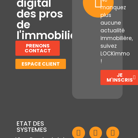
digital
manquez
des pros
plus
de
aucune
actualité
l'immobilier
immobilière,
PRENONS
suivez
CONTACT
LOCKimmo
!
ESPACE CLIENT
JE
M'INSCRIS
ETAT DES
SYSTEMES