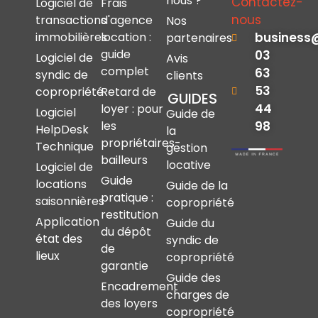
nous ?
Contactez-
Logiciel de
Frais
nous
transactions
d'agence
Nos
immobilières
location :
business
partenaires
guide
03
Logiciel de
Avis
complet
63
syndic de
clients
53
copropriété
Retard de
GUIDES
44
loyer : pour
Logiciel
Guide de
les
98
HelpDesk
la
propriétaires-
Technique
gestion
bailleurs
locative
Logiciel de
Guide
locations
Guide de la
pratique :
saisonnières
copropriété
restitution
Application
Guide du
du dépôt
état des
syndic de
de
lieux
copropriété
garantie
Guide des
Encadrement
charges de
des loyers
copropriété