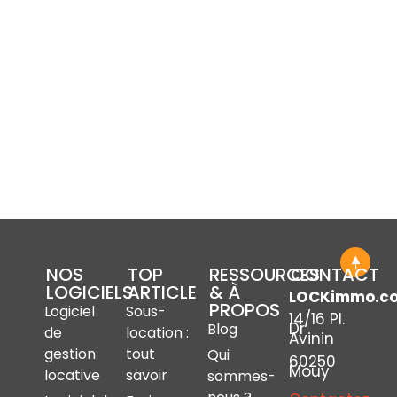
NOS
TOP
RESSOURCES
CONTACT
LOGICIELS
ARTICLE
& À
LOCKimmo.c
PROPOS
Logiciel
Sous-
14/16 Pl.
Dr
Blog
de
location :
Avinin
gestion
tout
Qui
60250
Mouy
locative
savoir
sommes-