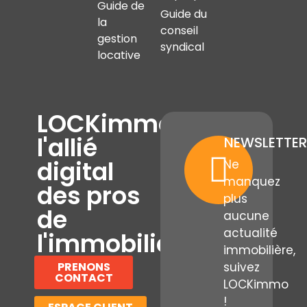
Guide de
Guide du
la
conseil
gestion
syndical
locative
LOCKimmo,
l'allié
NEWSLETTER
digital
Ne
manquez
des pros
plus
de
aucune
actualité
l'immobilier
immobilière,
PRENONS
suivez
CONTACT
LOCKimmo
!