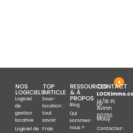
NOS
TOP
RESSOURCES
CONTACT
LOGICIELS
ARTICLE
& À
LOCKimmo.c
PROPOS
Logiciel
Sous-
14/16 Pl.
Dr
Blog
de
location :
Avinin
gestion
tout
Qui
60250
Mouy
locative
savoir
sommes-
nous ?
Contactez-
Logiciel de
Frais