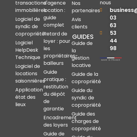
nous
transactions
d'agence
Nos
business
immobilières
location :
partenaires
03
guide
Logiciel de
Avis
complet
63
syndic de
clients
53
copropriété
Retard de
GUIDES
44
loyer : pour
Logiciel
Guide de
98
les
HelpDesk
la
propriétaires-
Technique
gestion
bailleurs
locative
Logiciel de
Guide
locations
Guide de la
pratique :
saisonnières
copropriété
restitution
Application
Guide du
du dépôt
état des
syndic de
de
lieux
copropriété
garantie
Guide des
Encadrement
charges de
des loyers
copropriété
Guide de