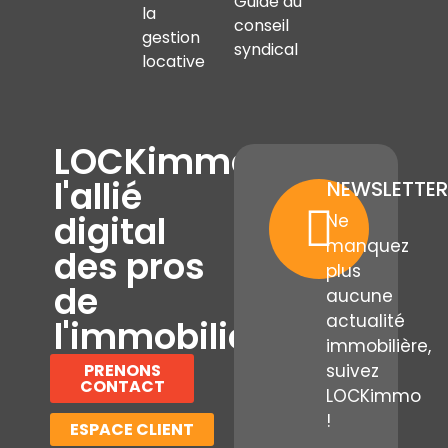
Guide du
la
conseil
gestion
syndical
locative
LOCKimmo,
l'allié
NEWSLETTER
digital
Ne
manquez
des pros
plus
de
aucune
actualité
l'immobilier
immobilière,
PRENONS
suivez
CONTACT
LOCKimmo
!
ESPACE CLIENT