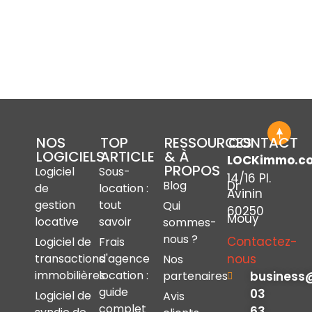
NOS
TOP
RESSOURCES
CONTACT
LOGICIELS
ARTICLE
& À
LOCKimmo.c
PROPOS
Logiciel
Sous-
14/16 Pl.
Dr
Blog
de
location :
Avinin
gestion
tout
Qui
60250
Mouy
locative
savoir
sommes-
nous ?
Contactez-
Logiciel de
Frais
nous
transactions
d'agence
Nos
immobilières
location :
business
partenaires
guide
03
Logiciel de
Avis
complet
63