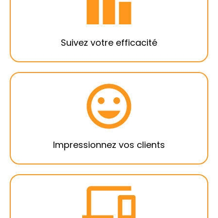
chaque jour l’avancée du statut de vos
affaires. Vous avez ainsi une vue d'ensemble
sur votre activité.
Suivez votre efficacité
Vous êtes en mesure d’apporter des
solutions à chacune de vos sollicitations en
un temps record et vos clients le remarquent
!
Impressionnez vos clients
Gagnez en visibilité en optant pour la multi-
diffusion de vos annonces immobilières sur