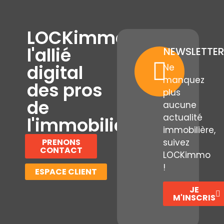
LOCKimmo,
l'allié
NEWSLETTER
digital
Ne
manquez
des pros
plus
de
aucune
actualité
l'immobilier
immobilière,
PRENONS
suivez
CONTACT
LOCKimmo
!
ESPACE CLIENT
JE
M'INSCRIS