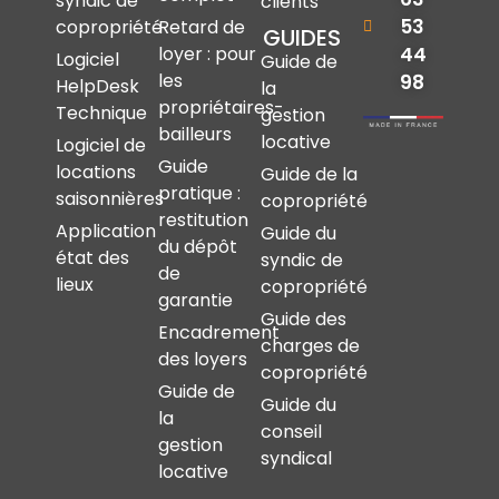
syndic de
clients
53
copropriété
Retard de
GUIDES
44
loyer : pour
Logiciel
Guide de
les
98
HelpDesk
la
propriétaires-
Technique
gestion
bailleurs
locative
Logiciel de
Guide
locations
Guide de la
pratique :
saisonnières
copropriété
restitution
Application
Guide du
du dépôt
état des
syndic de
de
lieux
copropriété
garantie
Guide des
Encadrement
charges de
des loyers
copropriété
Guide de
Guide du
la
conseil
gestion
syndical
locative