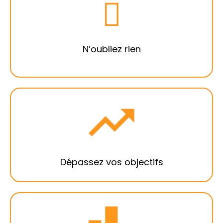
Avec LOCKimmo, fini les oublis ! Vos
demandes et actions sont centralisées au
sein d’un seul et même outil pour vous aider
à ne plus rien oublier.
N’oubliez rien
A l’aide d’un outil qui va à l’essentiel pour
vous permettre de gagner du temps,
LOCKimmo vous accompagne dans la
réalisation de chacune de vos tâches et
objectifs.
Dépassez vos objectifs
Grâce à notre pipeline, vous pouvez suivre