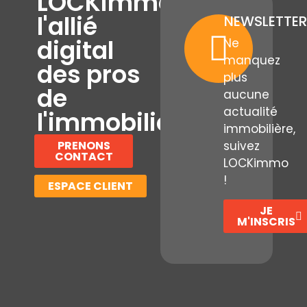
LOCKimmo,
l'allié
NEWSLETTER
digital
Ne
manquez
des pros
plus
de
aucune
actualité
l'immobilier
immobilière,
PRENONS
suivez
CONTACT
LOCKimmo
!
ESPACE CLIENT
JE
M'INSCRIS