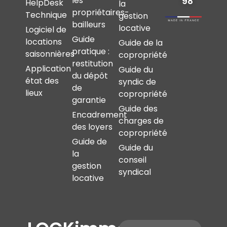
les
98
HelpDesk
la
propriétaires-
Technique
gestion
bailleurs
locative
Logiciel de
Guide
locations
Guide de la
pratique :
saisonnières
copropriété
restitution
Application
Guide du
du dépôt
état des
syndic de
de
lieux
copropriété
garantie
Guide des
Encadrement
charges de
des loyers
copropriété
Guide de
Guide du
la
conseil
gestion
syndical
locative