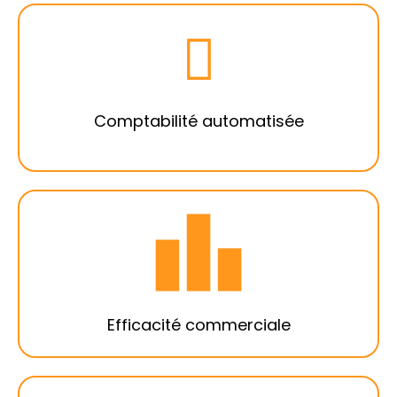
Optez pour une comptabilité gérée et
ordonnée qui vous permet de répondre à
vos impératifs de gestionnaire de locations
et gagner du temps.
Comptabilité automatisée
Vous limitez les tâches chronophages en
étant plus efficace dans votre gestion
commerciale. Vous gagnez du temps pour
votre activité commerciale et rentrez ainsi
plus de mandats.
Efficacité commerciale