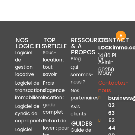
NOS
TOP
RESSOURCES
CONTACT
LOGICIELS
ARTICLE
& À
LOCKimmo.c
PROPOS
Logiciel
Sous-
14/16 Pl.
Dr
Blog
de
location :
Avinin
gestion
tout
Qui
60250
Mouy
locative
savoir
sommes-
nous ?
Contactez-
Logiciel de
Frais
nous
transactions
d'agence
Nos
immobilières
location :
business
partenaires
guide
03
Logiciel de
Avis
complet
63
syndic de
clients
53
copropriété
Retard de
GUIDES
44
loyer : pour
Logiciel
Guide de