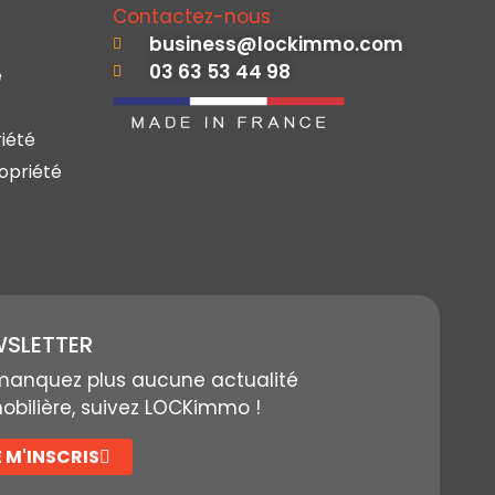
Contactez-nous
business@lockimmo.com
03 63 53 44 98
e
iété
opriété
SLETTER
manquez plus aucune actualité
bilière, suivez LOCKimmo !
E M'INSCRIS