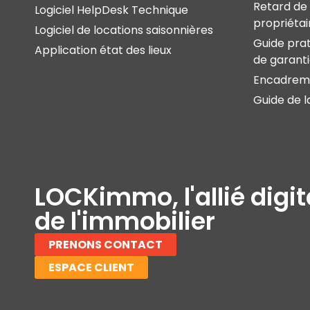
Retard de 
Logiciel HelpDesk Technique
propriétai
Logiciel de locations saisonnières
Guide prat
Application état des lieux
de garant
Encadreme
Guide de l
LOCKimmo, l'allié digit
de l'immobilier
PRENONS CONTACT
ESPACE CLIENT