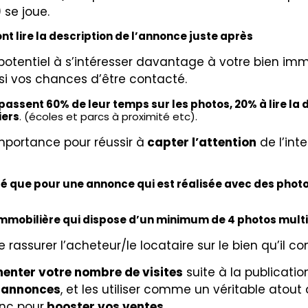
 se joue
.
ont lire la description de l’annonce juste après
potentiel à s’intéresser davantage à votre bien imm
i vos chances d’être contacté.
ssent 60% de leur temps sur les photos, 20% à lire la de
iers
. (écoles et parcs à proximité etc).
mportance pour réussir à
capter l’attention
de l’int
ue pour une annonce qui est réalisée avec des photos 
mmobilière qui dispose d’un minimum de 4 photos multipl
rassurer l’acheteur/le locataire sur le bien qu’il con
nter votre nombre de visites
suite à la publicatio
 annonces
, et les utiliser comme un véritable atout
onc pour
booster vos ventes
.