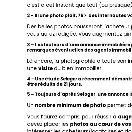
c’est à cet instant que tout (ou presque)
2 – Si une photo plait, 76% des internautes v
Des belles photos pousseront l’acheteur 
vous aurez rédigée. Vous augmentez ains
3 –
Les lecteurs d’une annonce immobilière pa
remarques éventuelles des agents immobil
Là encore, la photographie a toute son i
une
visite
du bien immobilier.
4 – Une étude
Seloger
a récemment démontré q
être réduits de 21 jours.
5 – Toujours d’après Seloger, une annonce i
Un
nombre minimum de photo
permet de 
Vous l’aurez compris, pour réussir à
augme
devez placer les
photos au cœur de vos
intéresser les acheteurs/locataires et d