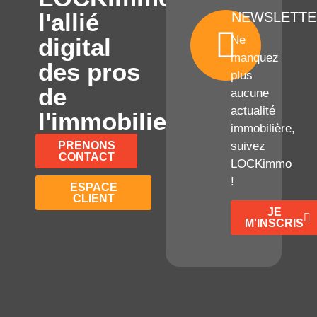
l'allié
NEWSLETTE
digital
Ne
manquez
des pros
plus
de
aucune
actualité
l'immobilier
immobilière,
PRENONS
suivez
CONTACT
LOCKimmo
!
ESPACE
CLIENT
JE
M'INSCRIS