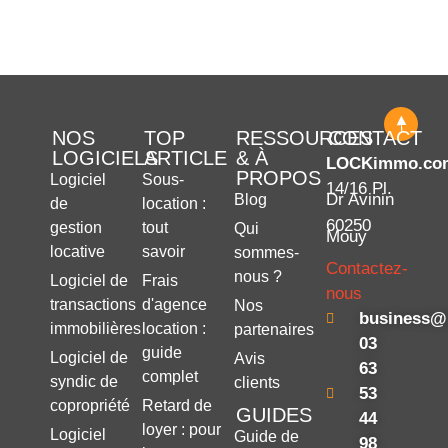
NOS
TOP
RESSOURCES
CONTACT
LOGICIELS
ARTICLE
& À
LOCKimmo.co
PROPOS
Logiciel
Sous-
14/16 Pl.
Dr Avinin
Blog
de
location :
60250
gestion
tout
Qui
Mouy
locative
savoir
sommes-
Contactez-
nous ?
Logiciel de
Frais
nous
transactions
d'agence
Nos
business@
immobilières
location :
partenaires
03
guide
Logiciel de
Avis
63
complet
syndic de
clients
53
copropriété
Retard de
GUIDES
44
loyer : pour
Logiciel
Guide de
98