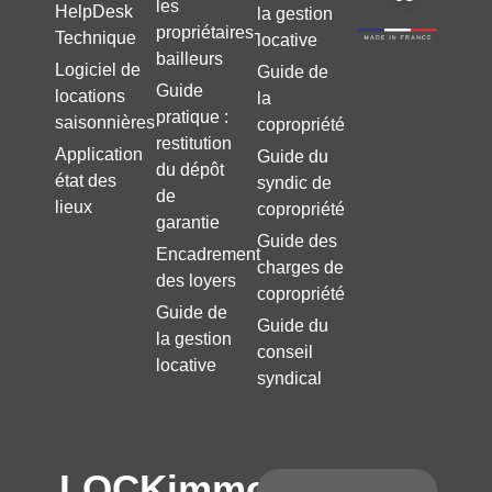
les
HelpDesk
la gestion
propriétaires-
Technique
locative
bailleurs
Logiciel de
Guide de
Guide
locations
la
pratique :
saisonnières
copropriété
restitution
Application
Guide du
du dépôt
état des
syndic de
de
lieux
copropriété
garantie
Guide des
Encadrement
charges de
des loyers
copropriété
Guide de
Guide du
la gestion
conseil
locative
syndical
LOCKimmo,