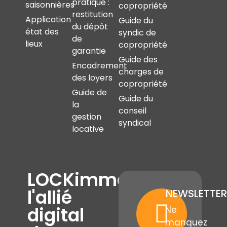
pratique :
saisonnières
copropriété
restitution
Application
Guide du
du dépôt
état des
syndic de
de
lieux
copropriété
garantie
Guide des
Encadrement
charges de
des loyers
copropriété
Guide de
Guide du
la
conseil
gestion
syndical
locative
LOCKimmo,
l'allié
NEWSLETTER
digital
Ne
manquez