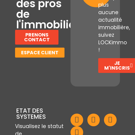
des pros
plus
de
aucune
actualité
l'immobilier
immobilière,
PRENONS
suivez
CONTACT
LOCKimmo
!
ESPACE CLIENT
JE
M'INSCRIS
ETAT DES
SYSTEMES
Visualisez le statut
de