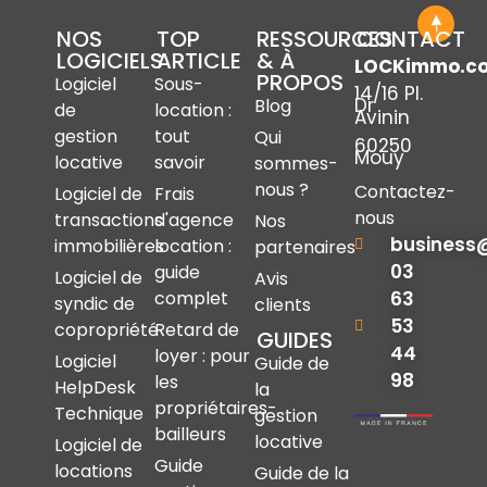
NOS
TOP
RESSOURCES
CONTACT
LOGICIELS
ARTICLE
& À
LOCKimmo.c
PROPOS
Logiciel
Sous-
14/16 Pl.
Dr
Blog
de
location :
Avinin
gestion
tout
Qui
60250
Mouy
locative
savoir
sommes-
nous ?
Contactez-
Logiciel de
Frais
nous
transactions
d'agence
Nos
business
immobilières
location :
partenaires
03
guide
Logiciel de
Avis
complet
63
syndic de
clients
53
copropriété
Retard de
GUIDES
44
loyer : pour
Logiciel
Guide de
98
les
HelpDesk
la
propriétaires-
Technique
gestion
bailleurs
locative
Logiciel de
Guide
locations
Guide de la