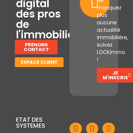
digital
Ne
manquez
des pros
plus
de
aucune
actualité
l'immobilier
immobilière,
PRENONS
suivez
CONTACT
LOCKimmo
!
ESPACE CLIENT
JE
M'INSCRIS
ETAT DES
SYSTEMES