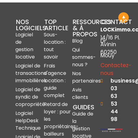
NOS
TOP
RESSOURCES
CONTACT
LOGICIELS
ARTICLE
& À
LOCKimmo.c
PROPOS
Logiciel
Sous-
14/16 Pl.
Dr
Blog
de
location :
Avinin
gestion
tout
Qui
60250
Mouy
locative
savoir
sommes-
nous ?
Contactez-
Logiciel de
Frais
nous
transactions
d'agence
Nos
immobilières
location :
business
partenaires
guide
03
Logiciel de
Avis
complet
63
syndic de
clients
53
copropriété
Retard de
GUIDES
44
loyer : pour
Logiciel
Guide de
les
98
HelpDesk
la
propriétaires-
Technique
gestion
bailleurs
locative
Logiciel de