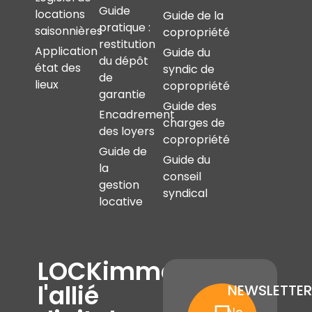
Guide
locations
Guide de la
pratique :
saisonnières
copropriété
restitution
Application
Guide du
du dépôt
état des
syndic de
de
lieux
copropriété
garantie
Guide des
Encadrement
charges de
des loyers
copropriété
Guide de
Guide du
la
conseil
gestion
syndical
locative
LOCKimmo,
l'allié
NEWSLETTER