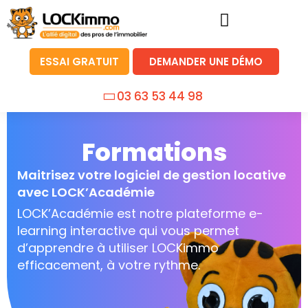
ESSAI GRATUIT
DEMANDER UNE DÉMO
03 63 53 44 98
Formations
Maitrisez votre logiciel de gestion locative
avec LOCK’Académie
LOCK’Académie est notre plateforme e-
learning interactive qui vous permet
d’apprendre à utiliser LOCKimmo
efficacement, à votre rythme.