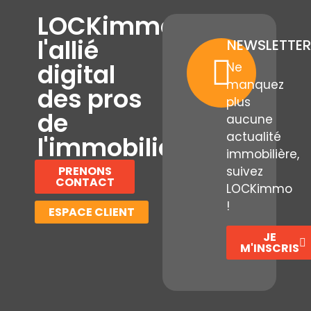
LOCKimmo,
l'allié
NEWSLETTER
digital
Ne
manquez
des pros
plus
de
aucune
actualité
l'immobilier
immobilière,
PRENONS
suivez
CONTACT
LOCKimmo
!
ESPACE CLIENT
JE
M'INSCRIS