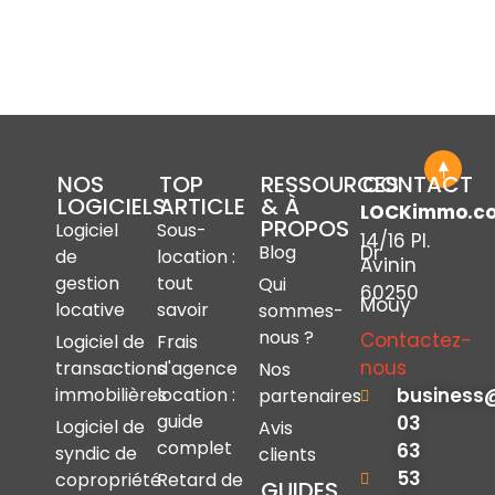
NOS
TOP
RESSOURCES
CONTACT
LOGICIELS
ARTICLE
& À
LOCKimmo.c
PROPOS
Logiciel
Sous-
14/16 Pl.
Dr
Blog
de
location :
Avinin
gestion
tout
Qui
60250
Mouy
locative
savoir
sommes-
nous ?
Contactez-
Logiciel de
Frais
nous
transactions
d'agence
Nos
immobilières
location :
business
partenaires
guide
03
Logiciel de
Avis
complet
63
syndic de
clients
53
copropriété
Retard de
GUIDES