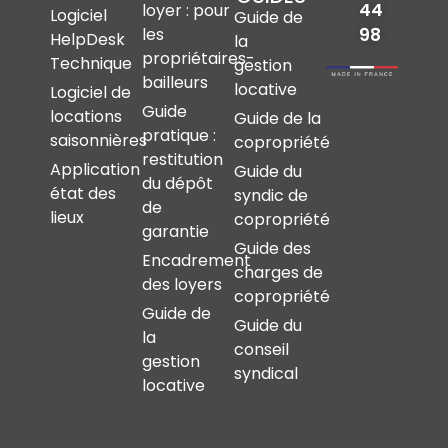
44
loyer : pour
Logiciel
Guide de
les
98
HelpDesk
la
propriétaires-
Technique
gestion
bailleurs
locative
Logiciel de
Guide
locations
Guide de la
pratique :
saisonnières
copropriété
restitution
Application
Guide du
du dépôt
état des
syndic de
de
lieux
copropriété
garantie
Guide des
Encadrement
charges de
des loyers
copropriété
Guide de
Guide du
la
conseil
gestion
syndical
locative