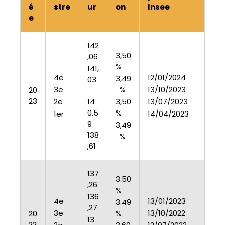
é
stre
ur
on
Insee
e
142
3,50
,06
%
141,
4e
12/01/2024
3,49
03
3e
%
13/10/2023
20
23
2e
14
3,50
13/07/2023
0,5
%
1er
14/04/2023
9
3,49
138
%
,61
137
3.50
,26
%
136
4e
13/01/2023
3.49
,27
3e
%
13/10/2022
20
13
22