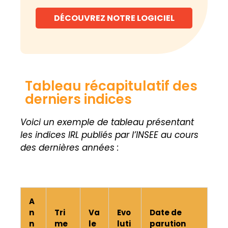
DÉCOUVREZ NOTRE LOGICIEL
Tableau récapitulatif des
derniers indices
Voici un exemple de tableau présentant
les indices IRL publiés par l’INSEE au cours
des dernières années :
A
n
Tri
Va
Evo
Date de
n
me
le
luti
parution