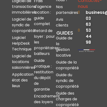
Contactez-
Logiciel de
Frais
nous
transactions
d'agence
Nos
immobilières
location :
business
partenaires
guide
03
Logiciel de
Avis
complet
63
syndic de
clients
53
copropriété
Retard de
GUIDES
44
loyer : pour
Logiciel
Guide de
les
98
HelpDesk
la
propriétaires-
Technique
gestion
bailleurs
locative
Logiciel de
Guide
locations
Guide de la
pratique :
saisonnières
copropriété
restitution
Application
Guide du
du dépôt
état des
syndic de
de
lieux
copropriété
garantie
Guide des
Encadrement
charges de
des loyers
copropriété