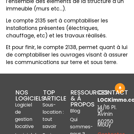
l’ensemble des éléments de la structure d’un
immeuble (murs etc…).
Le compte 2135 sert à comptabiliser les
installations présentes (électriques,
chauffage, etc) et les travaux réalisés.
Et pour finir, le compte 2138, permet quant à lui
de comptabiliser les ouvrages visant à assurer
les communications sur terre et sous terre.
NOS
TOP
RESSOURCES
CONTACT
LOGICIELS
ARTICLE
& À
LOCKimmo.c
PROPOS
Logiciel
Sous-
14/16 Pl.
Dr
Blog
de
location :
Avinin
gestion
tout
Qui
60250
Mouy
locative
savoir
sommes-
nous ?