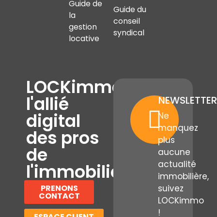
Guide de
Guide du
la
conseil
gestion
syndical
locative
LOCKimmo,
l'allié
NEWSLETTER
digital
Ne
manquez
des pros
plus
de
aucune
actualité
l'immobilier
immobilière,
PRENONS
suivez
CONTACT
LOCKimmo
!
ESPACE CLIENT