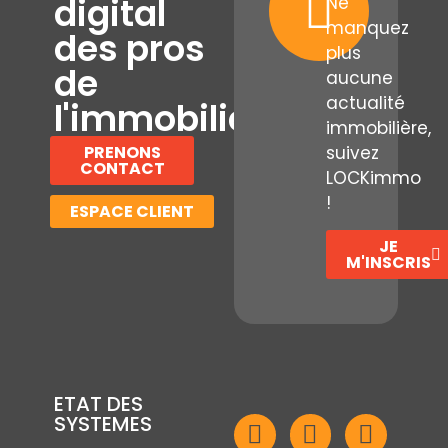
digital
Ne
manquez
des pros
plus
de
aucune
actualité
l'immobilier
immobilière,
PRENONS
suivez
CONTACT
LOCKimmo
!
ESPACE CLIENT
JE
M'INSCRIS
ETAT DES
SYSTEMES