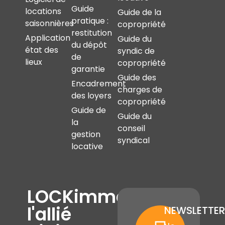
Guide
locations
Guide de la
pratique :
saisonnières
copropriété
restitution
Application
Guide du
du dépôt
état des
syndic de
de
lieux
copropriété
garantie
Guide des
Encadrement
charges de
des loyers
copropriété
Guide de
Guide du
la
conseil
gestion
syndical
locative
LOCKimmo,
l'allié
NEWSLETTER