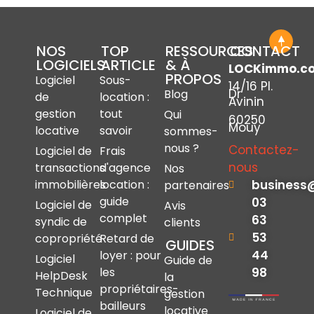
NOS
TOP
RESSOURCES
CONTACT
LOGICIELS
ARTICLE
& À
LOCKimmo.c
PROPOS
Logiciel
Sous-
14/16 Pl.
Dr
Blog
de
location :
Avinin
gestion
tout
Qui
60250
Mouy
locative
savoir
sommes-
nous ?
Contactez-
Logiciel de
Frais
nous
transactions
d'agence
Nos
immobilières
location :
business
partenaires
guide
03
Logiciel de
Avis
complet
63
syndic de
clients
53
copropriété
Retard de
GUIDES
44
loyer : pour
Logiciel
Guide de
les
98
HelpDesk
la
propriétaires-
Technique
gestion
bailleurs
locative
Logiciel de