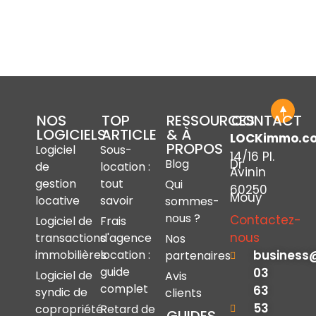
NOS
TOP
RESSOURCES
CONTACT
LOGICIELS
ARTICLE
& À
LOCKimmo.c
PROPOS
Logiciel
Sous-
14/16 Pl.
Dr
Blog
de
location :
Avinin
gestion
tout
Qui
60250
Mouy
locative
savoir
sommes-
nous ?
Contactez-
Logiciel de
Frais
nous
transactions
d'agence
Nos
immobilières
location :
business
partenaires
guide
03
Logiciel de
Avis
complet
63
syndic de
clients
53
copropriété
Retard de