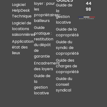
GUIDES
44
loyer : pour
Logiciel
Guide de
les
98
HelpDesk
la
propriétaires-
Technique
gestion
bailleurs
locative
Logiciel de
Guide
locations
Guide de la
pratique :
saisonnières
copropriété
restitution
Application
Guide du
du dépôt
état des
syndic de
de
lieux
copropriété
garantie
Guide des
Encadrement
charges de
des loyers
copropriété
Guide de
Guide du
la
conseil
gestion
syndical
locative