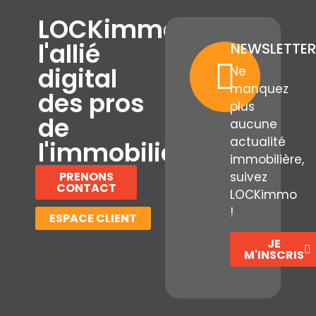
LOCKimmo,
l'allié
NEWSLETTER
digital
Ne
manquez
des pros
plus
de
aucune
actualité
l'immobilier
immobilière,
PRENONS
suivez
CONTACT
LOCKimmo
!
ESPACE CLIENT
JE
M'INSCRIS