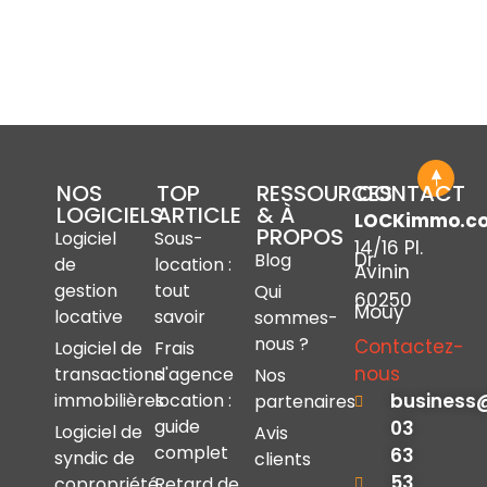
NOS
TOP
RESSOURCES
CONTACT
LOGICIELS
ARTICLE
& À
LOCKimmo.c
PROPOS
Logiciel
Sous-
14/16 Pl.
Dr
Blog
de
location :
Avinin
gestion
tout
Qui
60250
Mouy
locative
savoir
sommes-
nous ?
Contactez-
Logiciel de
Frais
nous
transactions
d'agence
Nos
immobilières
location :
business
partenaires
guide
03
Logiciel de
Avis
complet
63
syndic de
clients
53
copropriété
Retard de