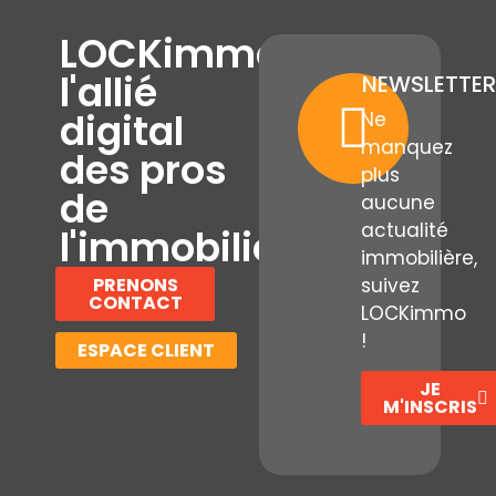
LOCKimmo,
l'allié
NEWSLETTER
digital
Ne
manquez
des pros
plus
de
aucune
actualité
l'immobilier
immobilière,
PRENONS
suivez
CONTACT
LOCKimmo
!
ESPACE CLIENT
JE
M'INSCRIS