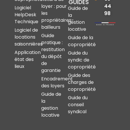
GUIDES
44
loyer : pour
Logiciel
Guide de
les
98
HelpDesk
la
propriétaires-
Technique
gestion
bailleurs
locative
Logiciel de
Guide
locations
Guide de la
pratique :
saisonnières
copropriété
restitution
Application
Guide du
du dépôt
état des
syndic de
de
lieux
copropriété
garantie
Guide des
Encadrement
charges de
des loyers
copropriété
Guide de
Guide du
la
conseil
gestion
syndical
locative