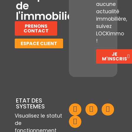
de
aucune
actualité
l'immobilier
immobilière,
PRENONS
suivez
CONTACT
LOCKimmo
!
ESPACE CLIENT
JE
M'INSCRIS
ETAT DES
SYSTEMES
Visualisez le statut
de
fonctionnement