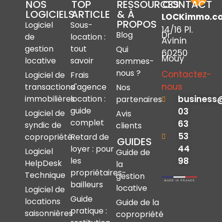
NOS
TOP
RESSOURCES
CONTACT
LOGICIELS
ARTICLE
& À
LOCKimmo.c
PROPOS
Logiciel
Sous-
14/16 Pl.
Dr
Blog
de
location :
Avinin
gestion
tout
Qui
60250
Mouy
locative
savoir
sommes-
nous ?
Contactez-
Logiciel de
Frais
nous
transactions
d'agence
Nos
immobilières
location :
business
partenaires
guide
03
Logiciel de
Avis
complet
63
syndic de
clients
53
copropriété
Retard de
GUIDES
44
loyer : pour
Logiciel
Guide de
les
98
HelpDesk
la
propriétaires-
Technique
gestion
bailleurs
locative
Logiciel de
Guide
locations
Guide de la
pratique :
saisonnières
copropriété