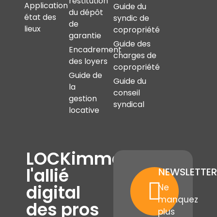
restitution
Application
Guide du
du dépôt
état des
syndic de
de
lieux
copropriété
garantie
Guide des
Encadrement
charges de
des loyers
copropriété
Guide de
Guide du
la
conseil
gestion
syndical
locative
LOCKimmo,
l'allié
NEWSLETTER
digital
Ne
manquez
des pros
plus