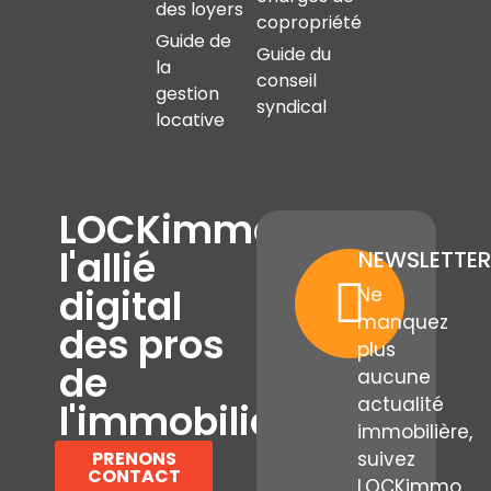
des loyers
copropriété
Guide de
Guide du
la
conseil
gestion
syndical
locative
LOCKimmo,
l'allié
NEWSLETTER
digital
Ne
manquez
des pros
plus
de
aucune
actualité
l'immobilier
immobilière,
PRENONS
suivez
CONTACT
LOCKimmo