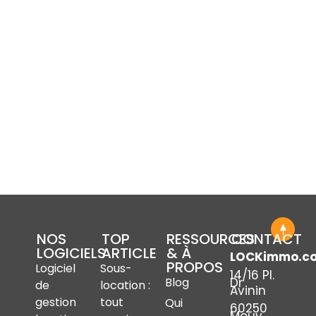
NOS
TOP
RESSOURCES
CONTACT
LOGICIELS
ARTICLE
& À
LOCKimmo.c
PROPOS
Logiciel
Sous-
14/16 Pl.
Dr
Blog
de
location :
Avinin
gestion
tout
Qui
60250