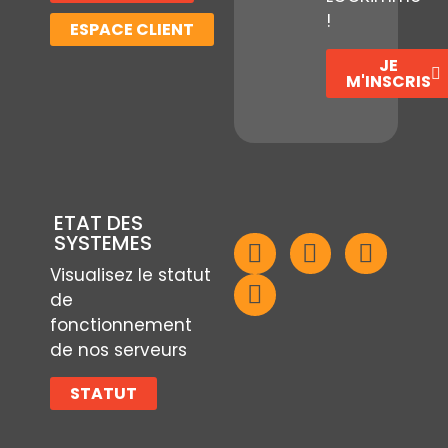
!
ESPACE CLIENT
JE
M'INSCRIS
ETAT DES
SYSTEMES
Visualisez le statut
de
fonctionnement
de nos serveurs
STATUT