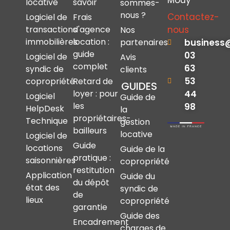
Mouy
locative
savoir
sommes-
nous ?
Contactez-
Logiciel de
Frais
nous
transactions
d'agence
Nos
immobilières
location :
business
partenaires
guide
03
Logiciel de
Avis
complet
63
syndic de
clients
53
copropriété
Retard de
GUIDES
44
loyer : pour
Logiciel
Guide de
les
98
HelpDesk
la
propriétaires-
Technique
gestion
bailleurs
locative
Logiciel de
Guide
locations
Guide de la
pratique :
saisonnières
copropriété
restitution
Application
Guide du
du dépôt
état des
syndic de
de
lieux
copropriété
garantie
Guide des
Encadrement
charges de