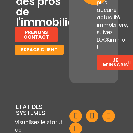
des pros
plus
de
aucune
actualité
l'immobilier
immobilière,
PRENONS
suivez
CONTACT
LOCKimmo
!
ESPACE CLIENT
JE
M'INSCRIS
ETAT DES
SYSTEMES
Visualisez le statut
de