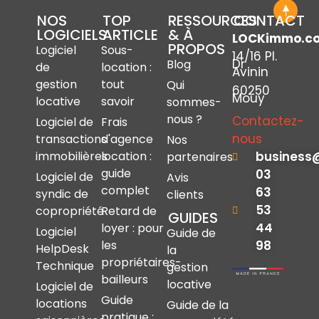
NOS
TOP
RESSOURCES
CONTACT
LOGICIELS
ARTICLE
& À
LOCKimmo.c
PROPOS
Logiciel
Sous-
14/16 Pl.
Dr
Blog
de
location :
Avinin
gestion
tout
Qui
60250
Mouy
locative
savoir
sommes-
nous ?
Contactez-
Logiciel de
Frais
nous
transactions
d'agence
Nos
immobilières
location :
business
partenaires
guide
03
Logiciel de
Avis
complet
63
syndic de
clients
53
copropriété
Retard de
GUIDES
44
loyer : pour
Logiciel
Guide de
les
98
HelpDesk
la
propriétaires-
Technique
gestion
bailleurs
locative
Logiciel de
Guide
locations
Guide de la
pratique :