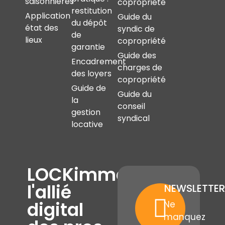
saisonnières
copropriété
restitution
Application
Guide du
du dépôt
état des
syndic de
de
lieux
copropriété
garantie
Guide des
Encadrement
charges de
des loyers
copropriété
Guide de
Guide du
la
conseil
gestion
syndical
locative
LOCKimmo,
l'allié
NEWSLETTER
digital
Ne
manquez