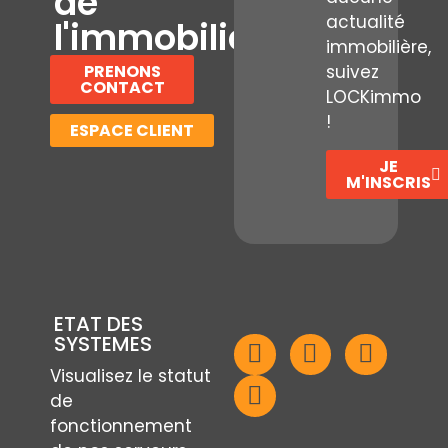
de
actualité
l'immobilier
immobilière,
PRENONS
suivez
CONTACT
LOCKimmo
!
ESPACE CLIENT
JE
M'INSCRIS
ETAT DES
SYSTEMES
Visualisez le statut
de
fonctionnement