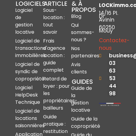
LOGICIELS
ARTICLE
& À
LOCKimmo.c
PROPOS
Logiciel
Sous-
14/16 Pl.
Dr
Blog
de
location :
Avinin
gestion
tout
Qui
60250
Mouy
locative
savoir
sommes-
nous ?
Contactez-
Logiciel de
Frais
nous
transactions
d'agence
Nos
immobilières
location :
business
partenaires
guide
03
Logiciel de
Avis
complet
63
syndic de
clients
53
copropriété
Retard de
GUIDES
44
loyer : pour
Logiciel
Guide de
les
98
HelpDesk
la
propriétaires-
Technique
gestion
bailleurs
locative
Logiciel de
Guide
locations
Guide de la
pratique :
saisonnières
copropriété
restitution
Application
Guide du