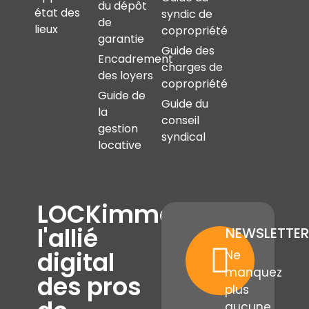
du dépôt
état des
syndic de
de
lieux
copropriété
garantie
Guide des
Encadrement
charges de
des loyers
copropriété
Guide de
Guide du
la
conseil
gestion
syndical
locative
LOCKimmo,
l'allié
NEWSLETTER
digital
Ne
manquez
des pros
plus
aucune