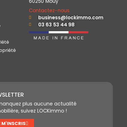
60250 Mouy
Contactez-nous
business@lockimmo.com
03 63 53 44 98
e
iété
opriété
SLETTER
manquez plus aucune actualité
bilière, suivez LOCKimmo !
E M'INSCRIS