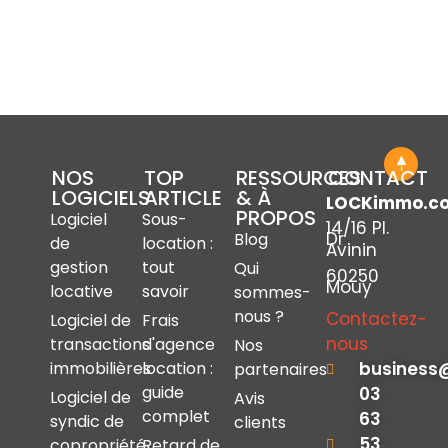
NOS
TOP
RESSOURCES
CONTACT
LOGICIELS
ARTICLE
& À
LOCKimmo.c
PROPOS
Logiciel
Sous-
14/16 Pl.
Dr
Blog
de
location :
Avinin
gestion
tout
Qui
60250
Mouy
locative
savoir
sommes-
nous ?
Contactez-
Logiciel de
Frais
nous
transactions
d'agence
Nos
immobilières
location :
business
partenaires
guide
03
Logiciel de
Avis
complet
63
syndic de
clients
53
copropriété
Retard de