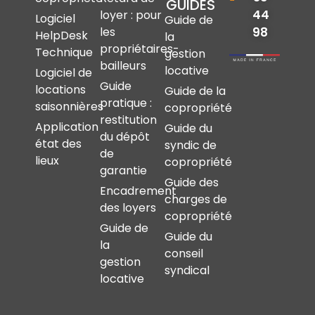
GUIDES
44
loyer : pour
Logiciel
Guide de
les
98
HelpDesk
la
propriétaires-
Technique
gestion
bailleurs
locative
Logiciel de
Guide
locations
Guide de la
pratique :
saisonnières
copropriété
restitution
Application
Guide du
du dépôt
état des
syndic de
de
lieux
copropriété
garantie
Guide des
Encadrement
charges de
des loyers
copropriété
Guide de
Guide du
la
conseil
gestion
syndical
locative