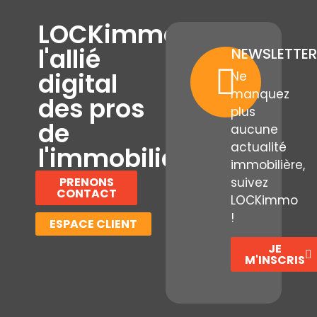
LOCKimmo,
l'allié
NEWSLETTER
digital
Ne
manquez
des pros
plus
de
aucune
actualité
l'immobilier
immobilière,
PRENONS
suivez
CONTACT
LOCKimmo
!
ESPACE CLIENT
JE
M'INSCRIS