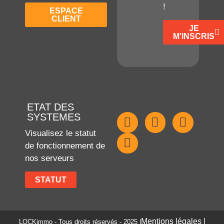
!
ESPACE
CLIENT
JE
M'INSCRIS
ETAT DES
SYSTEMES
Visualisez le statut
de fonctionnement de
nos serveurs
STATUT
Mentions légales |
LOCKimmo - Tous droits réservés - 2025 |