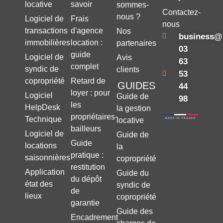
locative
savoir
sommes-
Contactez-
nous ?
Logiciel de
Frais
nous
transactions
d'agence
Nos
business@
immobilières
location :
partenaires
03
guide
Logiciel de
Avis
63
complet
syndic de
clients
53
copropriété
Retard de
GUIDES
44
loyer : pour
Logiciel
Guide de
98
les
HelpDesk
la gestion
propriétaires-
Technique
locative
bailleurs
Logiciel de
Guide de
Guide
locations
la
pratique :
saisonnières
copropriété
restitution
Application
Guide du
du dépôt
état des
syndic de
de
lieux
copropriété
garantie
Guide des
Encadrement