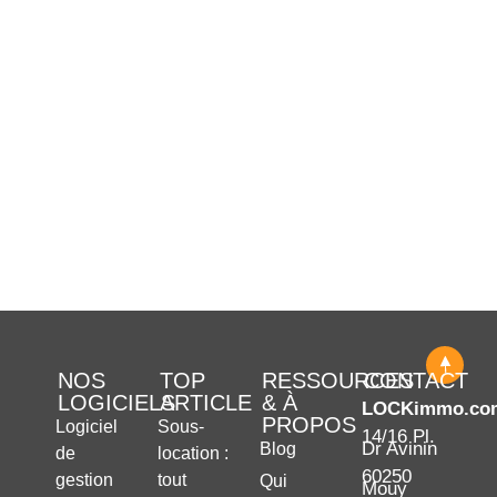
NOS
TOP
RESSOURCES
CONTACT
LOGICIELS
ARTICLE
& À
LOCKimmo.co
PROPOS
Logiciel
Sous-
14/16 Pl.
Dr Avinin
Blog
de
location :
60250
gestion
tout
Qui
Mouy