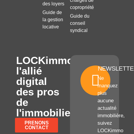
charges de
des loyers
copropriété
Guide de
Guide du
la gestion
conseil
locative
syndical
LOCKimmo,
l'allié
NEWSLETTE
digital
Ne
manquez
des pros
plus
de
aucune
actualité
l'immobilier
immobilière,
PRENONS
suivez
CONTACT
LOCKimmo