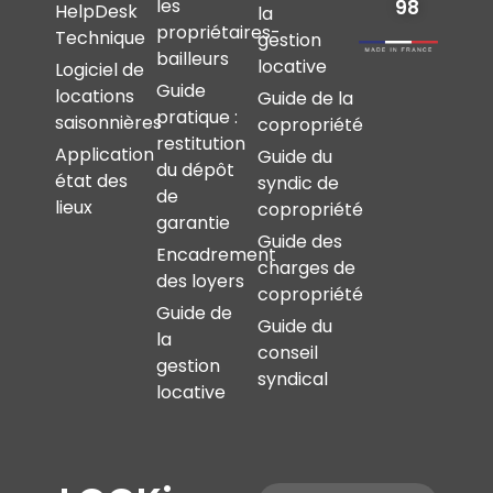
les
98
HelpDesk
la
propriétaires-
Technique
gestion
bailleurs
locative
Logiciel de
Guide
locations
Guide de la
pratique :
saisonnières
copropriété
restitution
Application
Guide du
du dépôt
état des
syndic de
de
lieux
copropriété
garantie
Guide des
Encadrement
charges de
des loyers
copropriété
Guide de
Guide du
la
conseil
gestion
syndical
locative