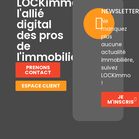
LOCKimmo,
l'allié
NEWSLETTER
digital
Ne
manquez
des pros
plus
de
aucune
actualité
l'immobilier
immobilière,
PRENONS
suivez
CONTACT
LOCKimmo
!
ESPACE CLIENT
JE
M'INSCRIS