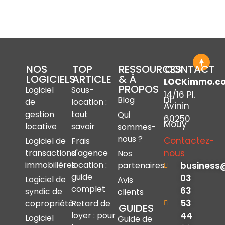
NOS
TOP
RESSOURCES
CONTACT
LOGICIELS
ARTICLE
& À
LOCKimmo.c
PROPOS
Logiciel
Sous-
14/16 Pl.
Dr
Blog
de
location :
Avinin
gestion
tout
Qui
60250
Mouy
locative
savoir
sommes-
nous ?
Contactez-
Logiciel de
Frais
nous
transactions
d'agence
Nos
immobilières
location :
business
partenaires
guide
03
Logiciel de
Avis
complet
63
syndic de
clients
53
copropriété
Retard de
GUIDES
44
loyer : pour
Logiciel
Guide de