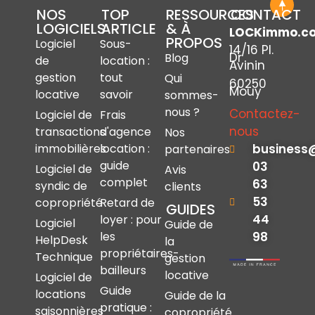
NOS
TOP
RESSOURCES
CONTACT
LOGICIELS
ARTICLE
& À
LOCKimmo.c
PROPOS
Logiciel
Sous-
14/16 Pl.
Dr
Blog
de
location :
Avinin
gestion
tout
Qui
60250
Mouy
locative
savoir
sommes-
nous ?
Contactez-
Logiciel de
Frais
nous
transactions
d'agence
Nos
immobilières
location :
business
partenaires
guide
03
Logiciel de
Avis
complet
63
syndic de
clients
53
copropriété
Retard de
GUIDES
44
loyer : pour
Logiciel
Guide de
les
98
HelpDesk
la
propriétaires-
Technique
gestion
bailleurs
locative
Logiciel de
Guide
locations
Guide de la
pratique :
saisonnières
copropriété