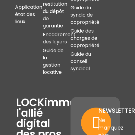
restitution
Application
Guide du
du dépôt
état des
syndic de
de
lieux
copropriété
garantie
Guide des
Encadrement
charges de
des loyers
copropriété
Guide de
Guide du
la
conseil
gestion
syndical
locative
LOCKimmo,
l'allié
NEWSLETTER
digital
Ne
manquez
des pros