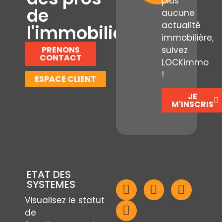
plus
de
aucune
actualité
l'immobilier
immobilière,
PRENONS
suivez
CONTACT
LOCKimmo
!
ESPACE CLIENT
JE
M'INSCRIS
ETAT DES
SYSTEMES
Visualisez le statut
de