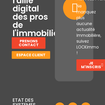
l'allié
digital
Ne
manquez
des pros
plus
de
aucune
actualité
l'immobilier
immobilière,
PRENONS
suivez
CONTACT
LOCKimmo
!
ESPACE CLIENT
JE
M'INSCRIS
ETAT DES
SYSTEMES