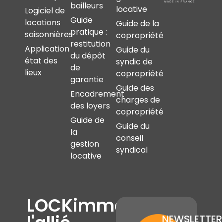
bailleurs
locative
Logiciel de
Guide
locations
Guide de la
pratique :
saisonnières
copropriété
restitution
Application
Guide du
du dépôt
état des
syndic de
de
lieux
copropriété
garantie
Guide des
Encadrement
charges de
des loyers
copropriété
Guide de
Guide du
la
conseil
gestion
syndical
locative
LOCKimmo,
NEWSLETTER