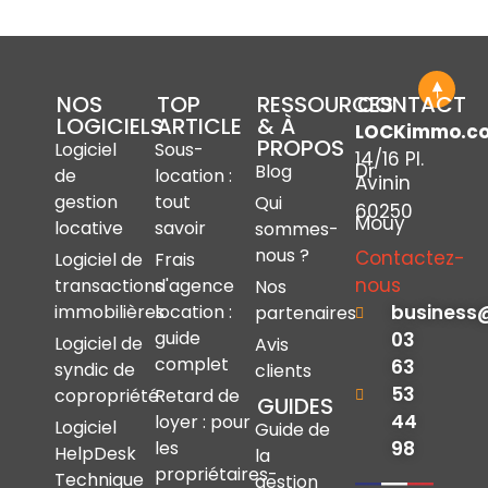
NOS
TOP
RESSOURCES
CONTACT
LOGICIELS
ARTICLE
& À
LOCKimmo.c
PROPOS
Logiciel
Sous-
14/16 Pl.
Dr
Blog
de
location :
Avinin
gestion
tout
Qui
60250
Mouy
locative
savoir
sommes-
nous ?
Contactez-
Logiciel de
Frais
nous
transactions
d'agence
Nos
immobilières
location :
business
partenaires
guide
03
Logiciel de
Avis
complet
63
syndic de
clients
53
copropriété
Retard de
GUIDES
44
loyer : pour
Logiciel
Guide de
les
98
HelpDesk
la
propriétaires-
Technique
gestion