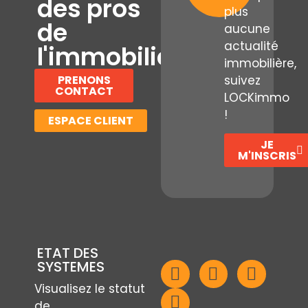
des pros
plus
de
aucune
actualité
l'immobilier
immobilière,
PRENONS
suivez
CONTACT
LOCKimmo
!
ESPACE CLIENT
JE
M'INSCRIS
ETAT DES
SYSTEMES
Visualisez le statut
de