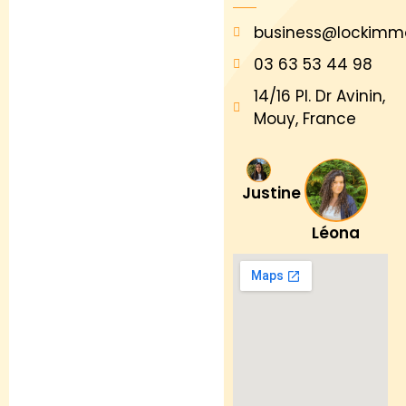
business@lockimm
03 63 53 44 98
14/16 Pl. Dr Avinin,
Mouy, France
Justine
Léona