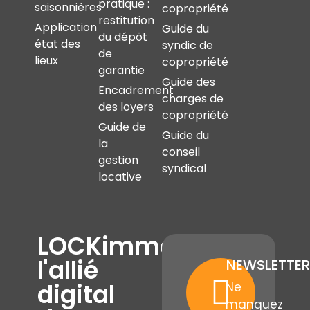
pratique :
saisonnières
copropriété
restitution
Application
Guide du
du dépôt
état des
syndic de
de
lieux
copropriété
garantie
Guide des
Encadrement
charges de
des loyers
copropriété
Guide de
Guide du
la
conseil
gestion
syndical
locative
LOCKimmo,
l'allié
NEWSLETTER
digital
Ne
manquez