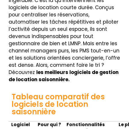
ingérable. C’est là qu’interviennent les
logiciels de location courte durée. Conçus
pour centraliser les réservations,
automatiser les tâches répétitives et piloter
l’activité depuis un seul espace, ils sont
devenus indispensables pour tout
gestionnaire de bien et LMNP. Mais entre les
channel managers purs, les PMS tout-en-un
et les solutions orientées conciergerie, l’offre
est dense. Alors, comment faire le tri ?
Découvrez
les meilleurs logiciels de gestion
de location saisonnière.
Tableau comparatif des
logiciels de location
saisonnière
Logiciel
Pour qui ?
Fonctionnalités
Le p