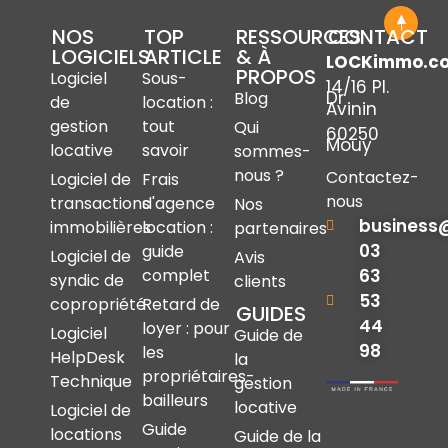
NOS
TOP
RESSOURCES
CONTACT
LOGICIELS
ARTICLE
& À
LOCKimmo.c
PROPOS
Logiciel
Sous-
14/16 Pl.
Dr
Blog
de
location :
Avinin
gestion
tout
Qui
60250
Mouy
locative
savoir
sommes-
nous ?
Contactez-
Logiciel de
Frais
nous
transactions
d'agence
Nos
business
immobilières
location :
partenaires
03
guide
Logiciel de
Avis
complet
63
syndic de
clients
53
copropriété
Retard de
GUIDES
44
loyer : pour
Logiciel
Guide de
98
les
HelpDesk
la
propriétaires-
Technique
gestion
bailleurs
locative
Logiciel de
Guide
locations
Guide de la