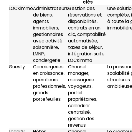
clés
LOCKimmo
Administrateurs
Gestion des
Une soluti
de biens,
réservations et
complète, 
agents
disponibilités,
à toute la 
immobiliers,
contrats en un
immobilièr
gestionnaires
clic, comptabilité
avec activité
automatisée,
saisonnière,
taxes de séjour,
LMNP,
intégration suite
conciergerie
LOCKimmo
Guesty
Conciergeries
Channel
La puissanc
en croissance,
manager,
scalabilité 
opérateurs
messagerie
structures
professionnels,
voyageurs,
ambitieus
grands
portail
portefeuilles
propriétaires,
calendrier
centralisé,
gestion des
revenus
Lodgify
Hôtes
Channel
Le créateur