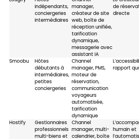
indépendants,
manager,
de réserva
conciergeries
créateur de site
directe
intermédiaires
web, boîte de
réception unifiée,
tarification
dynamique,
messagerie avec
assistant IA
Smoobu
Hôtes
Channel
L’accessibil
débutants à
manager, PMS,
rapport qua
intermédiaires,
moteur de
petites
réservation,
conciergeries
communication
voyageurs
automatisée,
tarification
dynamique
Hostify
Gestionnaires
Channel
L’accomp
professionnels
manager, multi-
humain et
multi-biens et
calendrier, boîte
l’automati