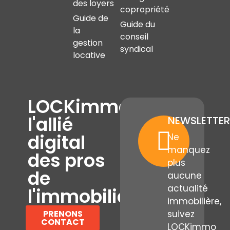
des loyers
copropriété
Guide de
Guide du
la
conseil
gestion
syndical
locative
LOCKimmo,
l'allié
NEWSLETTER
digital
Ne
manquez
des pros
plus
de
aucune
actualité
l'immobilier
immobilière,
PRENONS
suivez
CONTACT
LOCKimmo