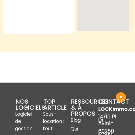
NOS
TOP
RESSOURCES
CONTACT
LOGICIELS
ARTICLE
& À
LOCKimmo.c
PROPOS
Logiciel
Sous-
14/16 Pl.
Dr
Blog
de
location :
Avinin
gestion
tout
Qui
60250
Mouy