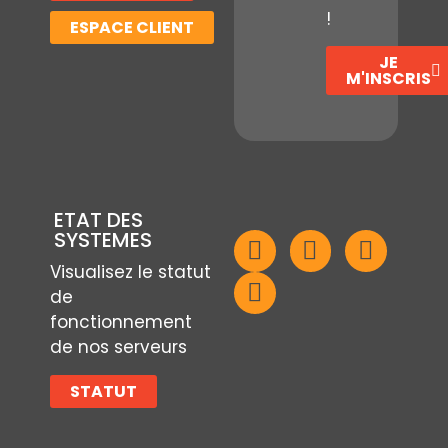
!
ESPACE CLIENT
JE
M'INSCRIS
ETAT DES
SYSTEMES
Visualisez le statut
de
fonctionnement
de nos serveurs
STATUT