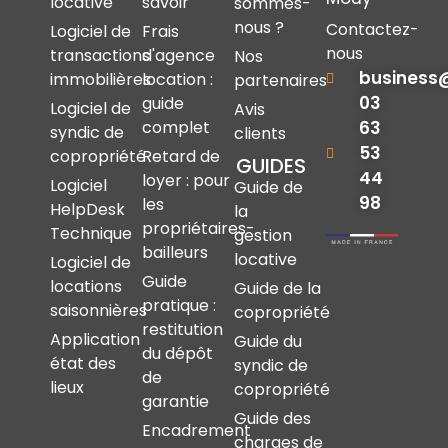
locative
savoir
sommes-
nous ?
Contactez-
Logiciel de
Frais
nous
transactions
d'agence
Nos
business
immobilières
location :
partenaires
03
guide
Logiciel de
Avis
complet
63
syndic de
clients
53
copropriété
Retard de
GUIDES
44
loyer : pour
Logiciel
Guide de
98
les
HelpDesk
la
propriétaires-
Technique
gestion
bailleurs
locative
Logiciel de
Guide
locations
Guide de la
pratique :
saisonnières
copropriété
restitution
Application
Guide du
du dépôt
état des
syndic de
de
lieux
copropriété
garantie
Guide des
Encadrement
charges de