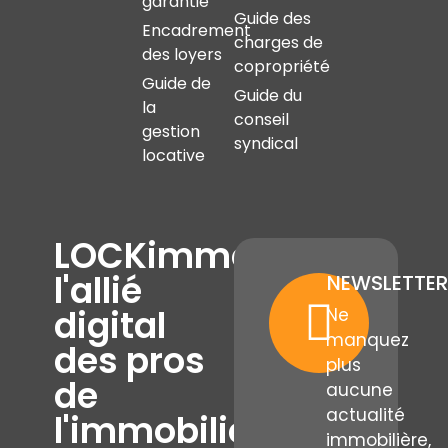
garantie
Guide des
Encadrement
charges de
des loyers
copropriété
Guide de
Guide du
la
conseil
gestion
syndical
locative
LOCKimmo,
l'allié
NEWSLETTER
digital
Ne
manquez
des pros
plus
de
aucune
actualité
l'immobilier
immobilière,