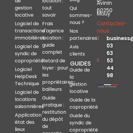
de
location :
Avinin
gestion
tout
Qui
60250
Mouy
locative
savoir
sommes-
nous ?
Contactez-
Logiciel de
Frais
nous
transactions
d'agence
Nos
immobilières
location :
business
partenaires
guide
03
Logiciel de
Avis
complet
63
syndic de
clients
53
copropriété
Retard de
GUIDES
44
loyer : pour
Logiciel
Guide de
les
98
HelpDesk
la
propriétaires-
Technique
gestion
bailleurs
locative
Logiciel de
Guide
locations
Guide de la
pratique :
saisonnières
copropriété
restitution
Application
Guide du
du dépôt
état des
syndic de
de
lieux
copropriété