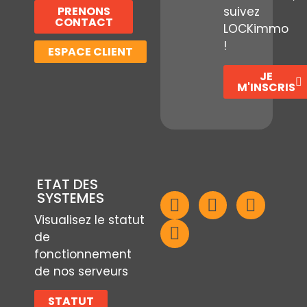
PRENONS
suivez
CONTACT
LOCKimmo
!
ESPACE CLIENT
JE
M'INSCRIS
ETAT DES
SYSTEMES
Visualisez le statut
de
fonctionnement
de nos serveurs
STATUT