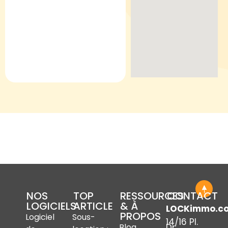
NOS
TOP
RESSOURCES
CONTACT
LOGICIELS
ARTICLE
& À
LOCKimmo.c
PROPOS
Logiciel
Sous-
14/16 Pl.
Dr
Blog