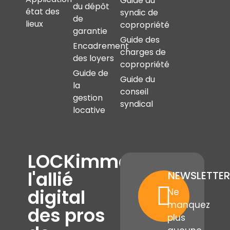
Guide du
du dépôt
état des
syndic de
de
lieux
copropriété
garantie
Guide des
Encadrement
charges de
des loyers
copropriété
Guide de
Guide du
la
conseil
gestion
syndical
locative
LOCKimmo,
l'allié
NEWSLETTER
digital
Ne
manquez
des pros
plus