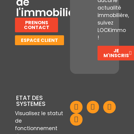
de
aucune
actualité
l'immobilier
immobilière,
PRENONS
suivez
CONTACT
LOCKimmo
!
ESPACE CLIENT
JE
M'INSCRIS
ETAT DES
SYSTEMES
Visualisez le statut
de
fonctionnement