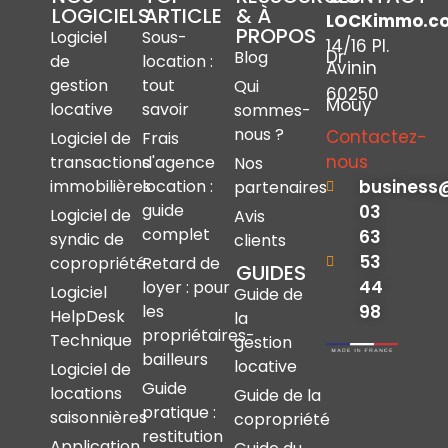
LOGICIELS
ARTICLE
& À
LOCKimmo.c
PROPOS
Logiciel
Sous-
14/16 Pl.
Dr
Blog
de
location :
Avinin
gestion
tout
Qui
60250
Mouy
locative
savoir
sommes-
nous ?
Contactez-
Logiciel de
Frais
nous
transactions
d'agence
Nos
immobilières
location :
business
partenaires
guide
03
Logiciel de
Avis
complet
63
syndic de
clients
53
copropriété
Retard de
GUIDES
44
loyer : pour
Logiciel
Guide de
les
98
HelpDesk
la
propriétaires-
Technique
gestion
bailleurs
locative
Logiciel de
Guide
locations
Guide de la
pratique :
saisonnières
copropriété
restitution
Application