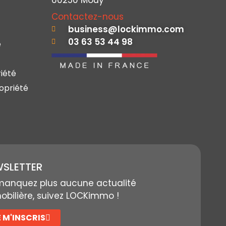
60250 Mouy
Contactez-nous
business@lockimmo.com
03 63 53 44 98
e
iété
opriété
SLETTER
manquez plus aucune actualité
bilière, suivez LOCKimmo !
E M'INSCRIS