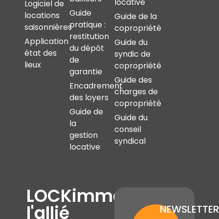
locative
Logiciel de
Guide
locations
Guide de la
pratique :
saisonnières
copropriété
restitution
Application
Guide du
du dépôt
état des
syndic de
de
lieux
copropriété
garantie
Guide des
Encadrement
charges de
des loyers
copropriété
Guide de
Guide du
la
conseil
gestion
syndical
locative
LOCKimmo,
l'allié
NEWSLETTER