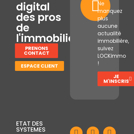
digital
Ne
manquez
des pros
plus
de
aucune
actualité
l'immobilier
immobilière,
PRENONS
suivez
CONTACT
LOCKimmo
!
ESPACE CLIENT
JE
M'INSCRIS
ETAT DES
SYSTEMES