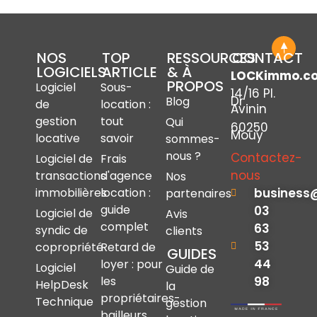
NOS
TOP
RESSOURCES
CONTACT
LOGICIELS
ARTICLE
& À
LOCKimmo.c
PROPOS
Logiciel
Sous-
14/16 Pl.
Dr
Blog
de
location :
Avinin
gestion
tout
Qui
60250
Mouy
locative
savoir
sommes-
nous ?
Contactez-
Logiciel de
Frais
nous
transactions
d'agence
Nos
immobilières
location :
business
partenaires
guide
03
Logiciel de
Avis
complet
63
syndic de
clients
53
copropriété
Retard de
GUIDES
44
loyer : pour
Logiciel
Guide de
les
98
HelpDesk
la
propriétaires-
Technique
gestion
bailleurs