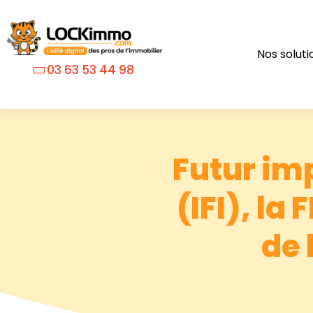
Nos soluti
03 63 53 44 98
Futur im
(IFI), l
de 