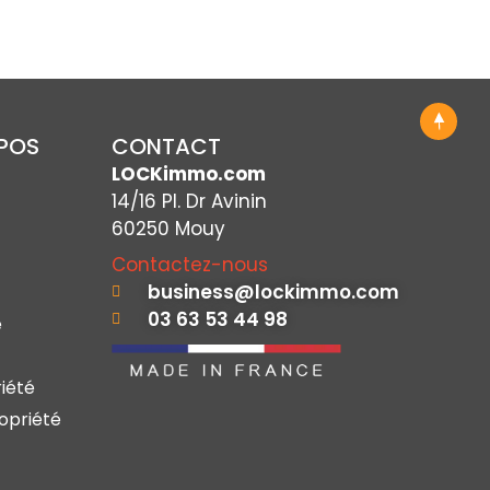
OPOS
CONTACT
LOCKimmo.com
14/16 Pl. Dr Avinin
60250 Mouy
Contactez-nous
business@lockimmo.com
03 63 53 44 98
e
iété
opriété