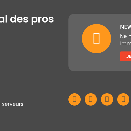
al des pros
NEW
Ne 
immo
J
s serveurs