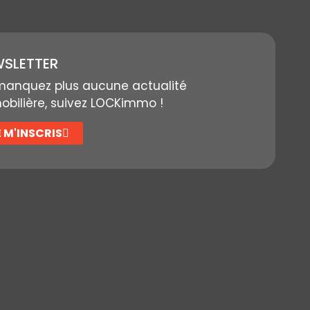
SLETTER
manquez plus aucune actualité
bilière, suivez LOCKimmo !
E M'INSCRIS