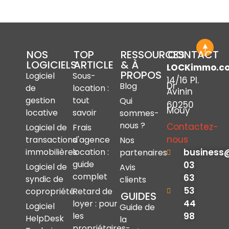
NOS
TOP
RESSOURCES
CONTACT
LOGICIELS
ARTICLE
& À
LOCKimmo.c
PROPOS
Logiciel
Sous-
14/16 Pl.
Dr
Blog
de
location :
Avinin
gestion
tout
Qui
60250
Mouy
locative
savoir
sommes-
nous ?
Contactez-
Logiciel de
Frais
nous
transactions
d'agence
Nos
immobilières
location :
business
partenaires
guide
03
Logiciel de
Avis
complet
63
syndic de
clients
53
copropriété
Retard de
GUIDES
44
loyer : pour
Logiciel
Guide de
les
98
HelpDesk
la
propriétaires-