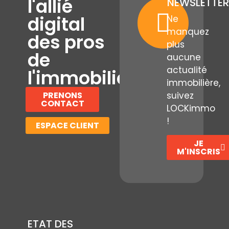
l'allié
NEWSLETTER
digital
Ne
manquez
des pros
plus
de
aucune
actualité
l'immobilier
immobilière,
PRENONS
suivez
CONTACT
LOCKimmo
!
ESPACE CLIENT
JE
M'INSCRIS
ETAT DES