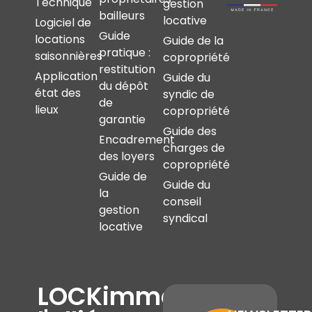
Technique
gestion
bailleurs
locative
Logiciel de
Guide
locations
Guide de la
pratique :
saisonnières
copropriété
restitution
Application
Guide du
du dépôt
état des
syndic de
de
lieux
copropriété
garantie
Guide des
Encadrement
charges de
des loyers
copropriété
Guide de
Guide du
la
conseil
gestion
syndical
locative
LOCKimmo,