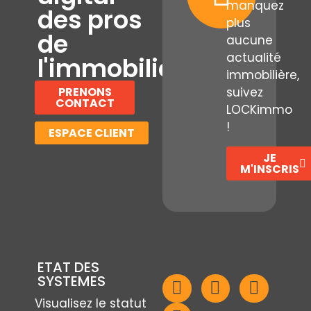
manquez
des pros
plus
de
aucune
actualité
l'immobilier
immobilière,
PRENONS
suivez
CONTACT
LOCKimmo
!
ESPACE CLIENT
JE
M'INSCRIS
ETAT DES
SYSTEMES
Visualisez le statut