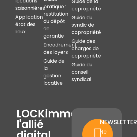
locations
Guide de la
pratique :
saisonnières
copropriété
restitution
Application
Guide du
du dépôt
état des
syndic de
de
lieux
copropriété
garantie
Guide des
Encadrement
charges de
des loyers
copropriété
Guide de
Guide du
la
conseil
gestion
syndical
locative
LOCKimmo,
l'allié
NEWSLETTER
digital
Ne