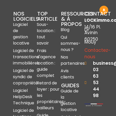
NOS
TOP
RESSOURCES
CONTACT
LOGICIELS
ARTICLE
& À
LOCKimmo.c
PROPOS
Logiciel
Sous-
14/16 Pl.
Dr
Blog
de
location :
Avinin
gestion
tout
Qui
60250
Mouy
locative
savoir
sommes-
nous ?
Contactez-
Logiciel de
Frais
nous
transactions
d'agence
Nos
immobilières
location :
business
partenaires
guide
03
Logiciel de
Avis
complet
63
syndic de
clients
53
copropriété
Retard de
GUIDES
44
loyer : pour
Logiciel
Guide de
les
98
HelpDesk
la
propriétaires-
Technique
gestion
bailleurs
locative
Logiciel de
Guide