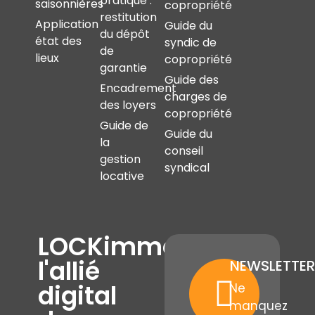
pratique :
saisonnières
copropriété
restitution
Application
Guide du
du dépôt
état des
syndic de
de
lieux
copropriété
garantie
Guide des
Encadrement
charges de
des loyers
copropriété
Guide de
Guide du
la
conseil
gestion
syndical
locative
LOCKimmo,
l'allié
NEWSLETTER
digital
Ne
manquez