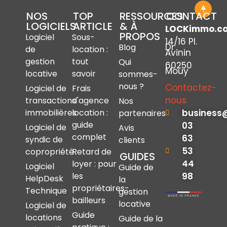
NOS
TOP
RESSOURCES
CONTACT
LOGICIELS
ARTICLE
& À
LOCKimmo.c
PROPOS
Logiciel
Sous-
14/16 Pl.
Dr
Blog
de
location :
Avinin
gestion
tout
Qui
60250
Mouy
locative
savoir
sommes-
nous ?
Contactez-
Logiciel de
Frais
nous
transactions
d'agence
Nos
immobilières
location :
business
partenaires
guide
03
Logiciel de
Avis
complet
63
syndic de
clients
53
copropriété
Retard de
GUIDES
44
loyer : pour
Logiciel
Guide de
les
98
HelpDesk
la
propriétaires-
Technique
gestion
bailleurs
locative
Logiciel de
Guide
locations
Guide de la