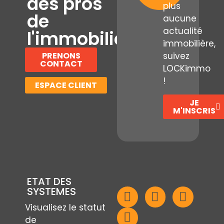
des pros
plus
de
aucune
actualité
l'immobilier
immobilière,
PRENONS
suivez
CONTACT
LOCKimmo
!
ESPACE CLIENT
JE
M'INSCRIS
ETAT DES
SYSTEMES
Visualisez le statut
de