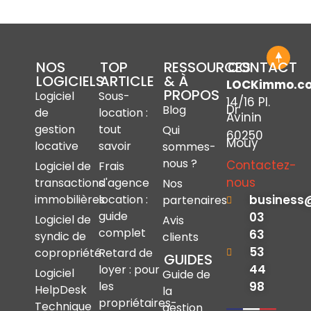
NOS
TOP
RESSOURCES
CONTACT
LOGICIELS
ARTICLE
& À
LOCKimmo.c
PROPOS
Logiciel
Sous-
14/16 Pl.
Dr
Blog
de
location :
Avinin
gestion
tout
Qui
60250
Mouy
locative
savoir
sommes-
nous ?
Contactez-
Logiciel de
Frais
nous
transactions
d'agence
Nos
immobilières
location :
business
partenaires
guide
03
Logiciel de
Avis
complet
63
syndic de
clients
53
copropriété
Retard de
GUIDES
44
loyer : pour
Logiciel
Guide de
les
98
HelpDesk
la
propriétaires-
Technique
gestion