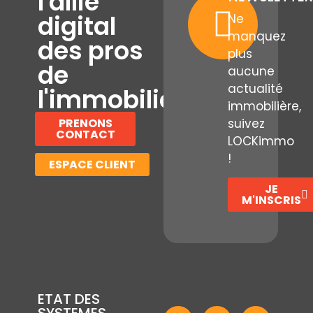
l'allié
digital
Ne
manquez
des pros
plus
de
aucune
actualité
l'immobilier
immobilière,
PRENONS
suivez
CONTACT
LOCKimmo
!
ESPACE CLIENT
JE
M'INSCRIS
ETAT DES