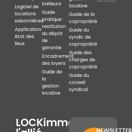
bailleurs
locative
Logiciel de
Guide
locations
Guide de la
pratique :
saisonnières
copropriété
restitution
Application
Guide du
du dépôt
état des
syndic de
de
lieux
copropriété
garantie
Guide des
Encadrement
charges de
des loyers
copropriété
Guide de
Guide du
la
conseil
gestion
syndical
locative
LOCKimmo,
NEWSLETTER