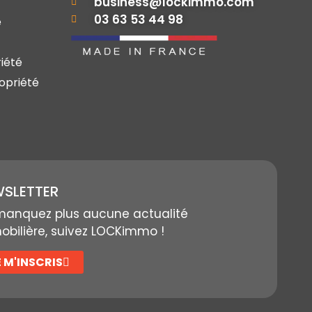
business@lockimmo.com
03 63 53 44 98
e
iété
opriété
SLETTER
manquez plus aucune actualité
bilière, suivez LOCKimmo !
E M'INSCRIS