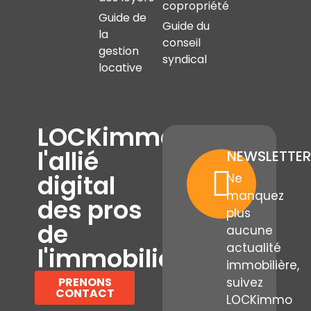
copropriété
Guide de
Guide du
la
conseil
gestion
syndical
locative
LOCKimmo,
l'allié
NEWSLETTER
digital
Ne
manquez
des pros
plus
de
aucune
actualité
l'immobilier
immobilière,
PRENONS
suivez
CONTACT
LOCKimmo