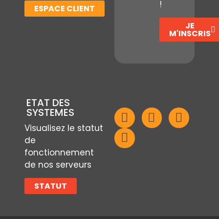
!
ESPACE CLIENT
JE
M'INSCRIS
ETAT DES
SYSTEMES
Visualisez le statut
de
fonctionnement
de nos serveurs
STATUT