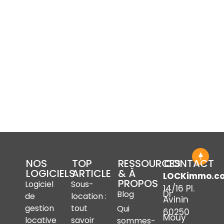
NOS
TOP
RESSOURCES
CONTACT
LOGICIELS
ARTICLE
& À
LOCKimmo.c
PROPOS
Logiciel
Sous-
14/16 Pl.
Dr
Blog
de
location :
Avinin
gestion
tout
Qui
60250
Mouy
locative
savoir
sommes-