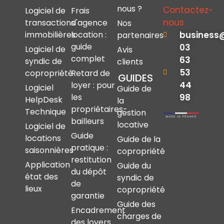
nous ?
Contactez-
Logiciel de
Frais
nous
transactions
d'agence
Nos
immobilières
location :
business
partenaires
guide
03
Logiciel de
Avis
complet
63
syndic de
clients
53
copropriété
Retard de
GUIDES
44
loyer : pour
Logiciel
Guide de
les
98
HelpDesk
la
propriétaires-
Technique
gestion
bailleurs
locative
Logiciel de
Guide
locations
Guide de la
pratique :
saisonnières
copropriété
restitution
Application
Guide du
du dépôt
état des
syndic de
de
lieux
copropriété
garantie
Guide des
Encadrement
charges de
des loyers