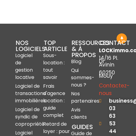
NOS
TOP
RESSOURCES
CONTACT
LOGICIELS
ARTICLE
& À
LOCKimmo.c
PROPOS
Logiciel
Sous-
14/16 Pl.
Dr
Blog
de
location :
Avinin
gestion
tout
Qui
60250
Mouy
locative
savoir
sommes-
nous ?
Contactez-
Logiciel de
Frais
nous
transactions
d'agence
Nos
immobilières
location :
business
partenaires
guide
03
Logiciel de
Avis
complet
63
syndic de
clients
53
copropriété
Retard de
GUIDES
44
loyer : pour
Logiciel
Guide de