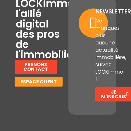
LOCKimmo,
l'allié
NEWSLETTER
digital
Ne
manquez
des pros
plus
de
aucune
actualité
l'immobilier
immobilière,
PRENONS
suivez
CONTACT
LOCKimmo
!
ESPACE CLIENT
JE
M'INSCRIS