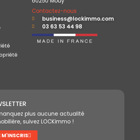
60250 Mouy
Contactez-nous
business@lockimmo.com
03 63 53 44 98
e
iété
opriété
SLETTER
manquez plus aucune actualité
bilière, suivez LOCKimmo !
E M'INSCRIS