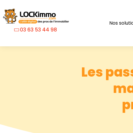
Nos soluti
03 63 53 44 98
Les pas
ma
p