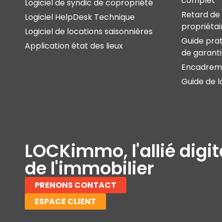
complet
Logiciel de syndic de copropriété
Retard de 
Logiciel HelpDesk Technique
propriétai
Logiciel de locations saisonnières
Guide prat
Application état des lieux
de garant
Encadreme
Guide de l
LOCKimmo, l'allié digit
de l'immobilier
PRENONS CONTACT
ESPACE CLIENT