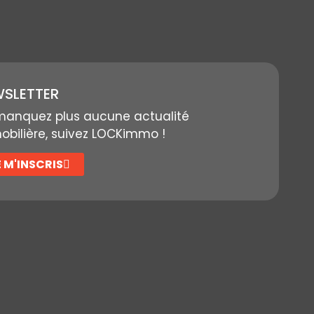
SLETTER
manquez plus aucune actualité
bilière, suivez LOCKimmo !
E M'INSCRIS