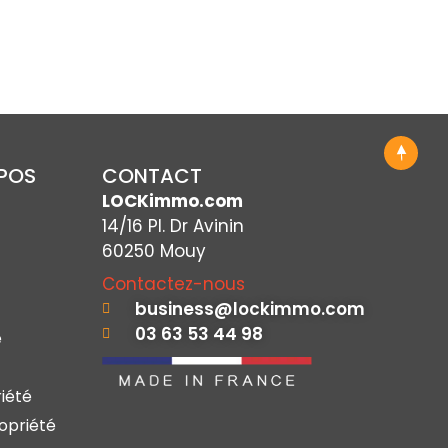
OPOS
CONTACT
LOCKimmo.com
14/16 Pl. Dr Avinin
60250 Mouy
Contactez-nous
business@lockimmo.com
03 63 53 44 98
e
iété
opriété