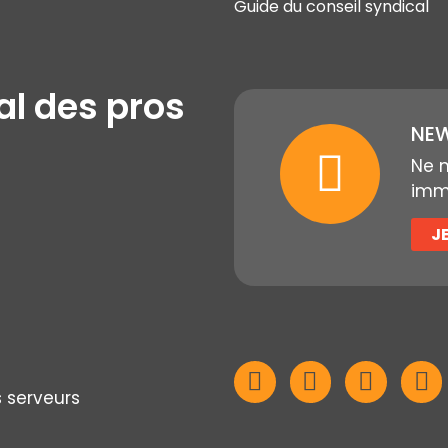
Guide du conseil syndical
al des pros
NEW
Ne 
immo
J
s serveurs