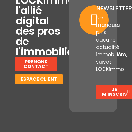
LOCKimmo,
l'allié
NEWSLETTER
digital
Ne
manquez
des pros
plus
de
aucune
actualité
l'immobilier
immobilière,
PRENONS
suivez
CONTACT
LOCKimmo
!
ESPACE CLIENT
JE
M'INSCRIS