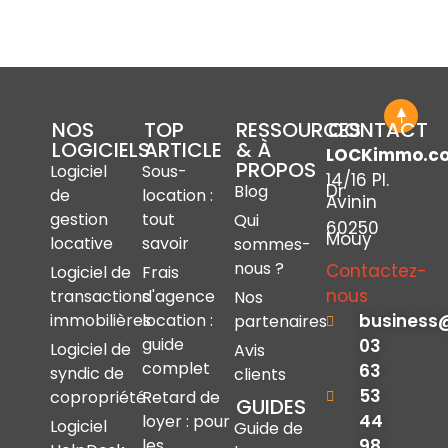
NOS
TOP
RESSOURCES
CONTACT
LOGICIELS
ARTICLE
& À
LOCKimmo.c
PROPOS
Logiciel
Sous-
14/16 Pl.
Dr
Blog
de
location :
Avinin
gestion
tout
Qui
60250
Mouy
locative
savoir
sommes-
nous ?
Contactez-
Logiciel de
Frais
nous
transactions
d'agence
Nos
immobilières
location :
business
partenaires
guide
03
Logiciel de
Avis
complet
63
syndic de
clients
53
copropriété
Retard de
GUIDES
44
loyer : pour
Logiciel
Guide de
les
98