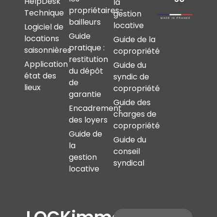
HelpDesk
la
propriétaires-
Technique
gestion
bailleurs
locative
Logiciel de
Guide
locations
Guide de la
pratique :
saisonnières
copropriété
restitution
Application
Guide du
du dépôt
état des
syndic de
de
lieux
copropriété
garantie
Guide des
Encadrement
charges de
des loyers
copropriété
Guide de
Guide du
la
conseil
gestion
syndical
locative