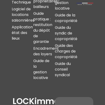
propriétaires-
Technique
gestion
bailleurs
locative
Logiciel de
Guide
locations
Guide de la
pratique :
saisonnières
copropriété
restitution
Application
Guide du
du dépôt
état des
syndic de
de
lieux
copropriété
garantie
Guide des
Encadrement
charges de
des loyers
copropriété
Guide de
Guide du
la
conseil
gestion
syndical
locative
LOCKimmo,