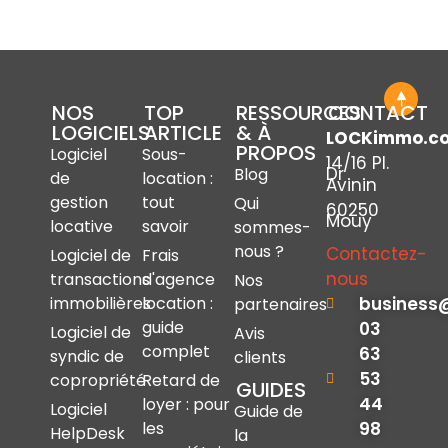
NOS
TOP
RESSOURCES
CONTACT
LOGICIELS
ARTICLE
& À
LOCKimmo.c
PROPOS
Logiciel
Sous-
14/16 Pl.
Dr
Blog
de
location :
Avinin
gestion
tout
Qui
60250
Mouy
locative
savoir
sommes-
nous ?
Contactez-
Logiciel de
Frais
nous
transactions
d'agence
Nos
immobilières
location :
business
partenaires
guide
03
Logiciel de
Avis
complet
63
syndic de
clients
53
copropriété
Retard de
GUIDES
44
loyer : pour
Logiciel
Guide de
les
98
HelpDesk
la