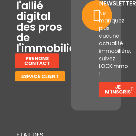
l'allié
NEWSLETTER
digital
Ne
manquez
des pros
plus
de
aucune
actualité
l'immobilier
immobilière,
PRENONS
suivez
CONTACT
LOCKimmo
!
ESPACE CLIENT
JE
M'INSCRIS
ETAT DES