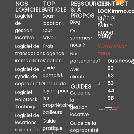
NOS
TOP
RESSOURCES
CONTACT
LOGICIELS
ARTICLE
& À
LOCKimmo.c
PROPOS
Logiciel
Sous-
14/16 Pl.
Dr
Blog
de
location :
Avinin
gestion
tout
Qui
60250
Mouy
locative
savoir
sommes-
nous ?
Contactez-
Logiciel de
Frais
nous
transactions
d'agence
Nos
immobilières
location :
business
partenaires
guide
03
Logiciel de
Avis
complet
63
syndic de
clients
53
copropriété
Retard de
GUIDES
44
loyer : pour
Logiciel
Guide de
les
98
HelpDesk
la
propriétaires-
Technique
gestion
bailleurs
locative
Logiciel de
Guide
locations
Guide de la
pratique :
saisonnières
copropriété