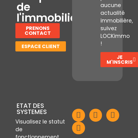
de
aucune
actualité
l'immobilier
immobilière,
PRENONS
suivez
CONTACT
LOCKimmo
!
ESPACE CLIENT
JE
M'INSCRIS
ETAT DES
SYSTEMES
Visualisez le statut
de
fonctionnement