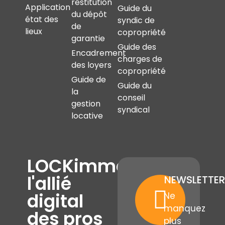
restitution
Application
Guide du
du dépôt
état des
syndic de
de
lieux
copropriété
garantie
Guide des
Encadrement
charges de
des loyers
copropriété
Guide de
Guide du
la
conseil
gestion
syndical
locative
LOCKimmo,
l'allié
NEWSLETTER
digital
Ne
manquez
des pros
plus