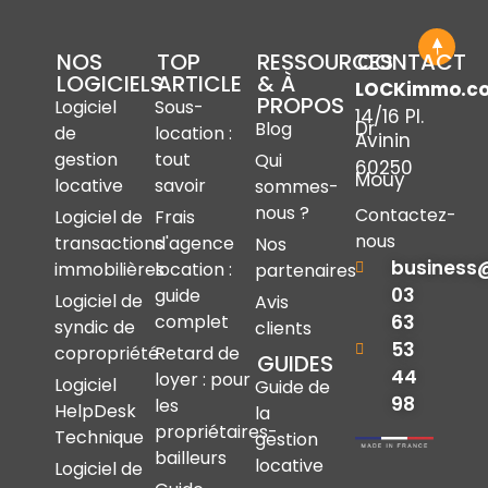
NOS
TOP
RESSOURCES
CONTACT
LOGICIELS
ARTICLE
& À
LOCKimmo.c
PROPOS
Logiciel
Sous-
14/16 Pl.
Dr
Blog
de
location :
Avinin
gestion
tout
Qui
60250
Mouy
locative
savoir
sommes-
nous ?
Contactez-
Logiciel de
Frais
nous
transactions
d'agence
Nos
business
immobilières
location :
partenaires
03
guide
Logiciel de
Avis
complet
63
syndic de
clients
53
copropriété
Retard de
GUIDES
44
loyer : pour
Logiciel
Guide de
98
les
HelpDesk
la
propriétaires-
Technique
gestion
bailleurs
locative
Logiciel de