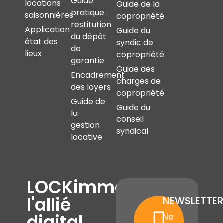
Guide
locations
Guide de la
pratique :
saisonnières
copropriété
restitution
Application
Guide du
du dépôt
état des
syndic de
de
lieux
copropriété
garantie
Guide des
Encadrement
charges de
des loyers
copropriété
Guide de
Guide du
la
conseil
gestion
syndical
locative
LOCKimmo,
l'allié
NEWSLETTER
digital
Ne