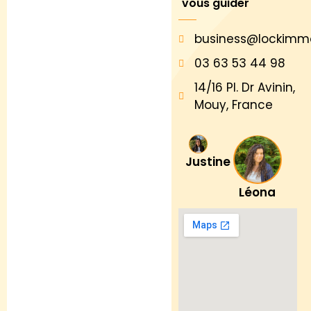
vous guider
business@lockimm
03 63 53 44 98
14/16 Pl. Dr Avinin,
Mouy, France
Justine
Léona