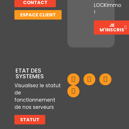
CONTACT
LOCKimmo
!
ESPACE CLIENT
JE
M'INSCRIS
ETAT DES
SYSTEMES
Visualisez le statut
de
fonctionnement
de nos serveurs
STATUT