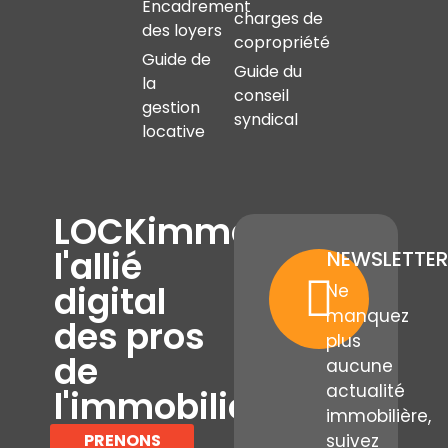
Encadrement
charges de
des loyers
copropriété
Guide de
Guide du
la
conseil
gestion
syndical
locative
LOCKimmo,
l'allié
NEWSLETTER
digital
Ne
manquez
des pros
plus
de
aucune
actualité
l'immobilier
immobilière,
PRENONS
suivez