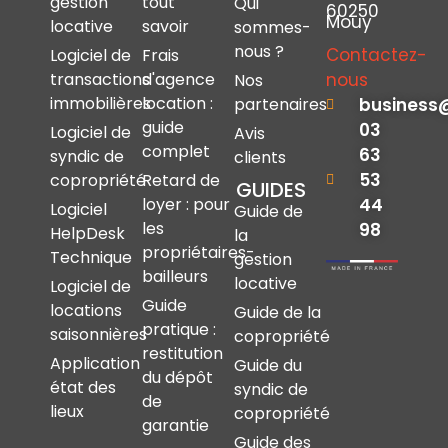
gestion
tout
Qui
60250
Mouy
locative
savoir
sommes-
nous ?
Contactez-
Logiciel de
Frais
nous
transactions
d'agence
Nos
immobilières
location :
business
partenaires
guide
03
Logiciel de
Avis
complet
63
syndic de
clients
53
copropriété
Retard de
GUIDES
44
loyer : pour
Logiciel
Guide de
les
98
HelpDesk
la
propriétaires-
Technique
gestion
bailleurs
locative
Logiciel de
Guide
locations
Guide de la
pratique :
saisonnières
copropriété
restitution
Application
Guide du
du dépôt
état des
syndic de
de
lieux
copropriété
garantie
Guide des