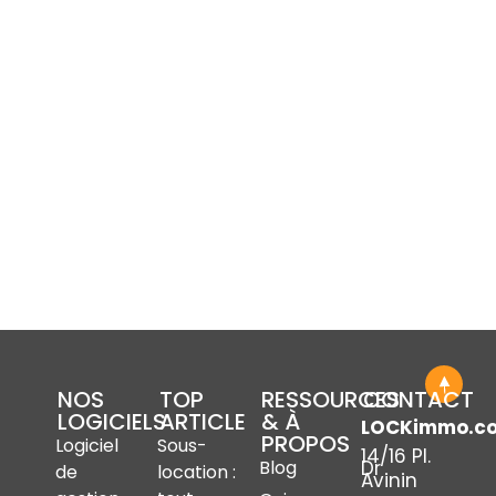
NOS
TOP
RESSOURCES
CONTACT
LOGICIELS
ARTICLE
& À
LOCKimmo.c
PROPOS
Logiciel
Sous-
14/16 Pl.
Dr
Blog
de
location :
Avinin