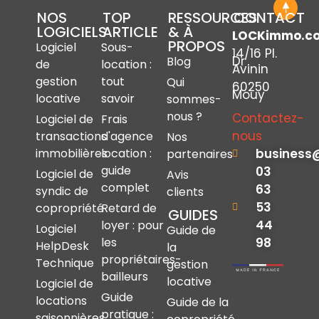
NOS
TOP
RESSOURCES
CONTACT
LOGICIELS
ARTICLE
& À
LOCKimmo.c
PROPOS
Logiciel
Sous-
14/16 Pl.
Dr
Blog
de
location :
Avinin
gestion
tout
Qui
60250
Mouy
locative
savoir
sommes-
nous ?
Contactez-
Logiciel de
Frais
nous
transactions
d'agence
Nos
immobilières
location :
business
partenaires
guide
03
Logiciel de
Avis
complet
63
syndic de
clients
53
copropriété
Retard de
GUIDES
44
loyer : pour
Logiciel
Guide de
les
98
HelpDesk
la
propriétaires-
Technique
gestion
bailleurs
locative
Logiciel de
Guide
locations
Guide de la
pratique :
saisonnières