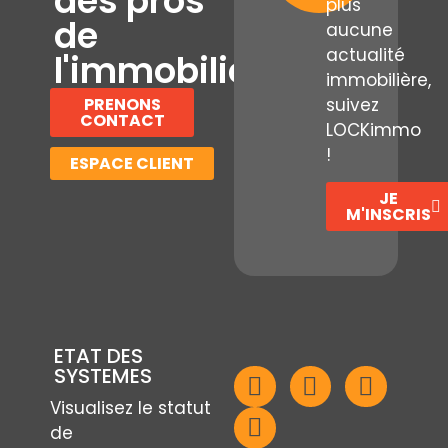
des pros
plus
de
aucune
actualité
l'immobilier
immobilière,
PRENONS
suivez
CONTACT
LOCKimmo
!
ESPACE CLIENT
JE
M'INSCRIS
ETAT DES
SYSTEMES
Visualisez le statut
de