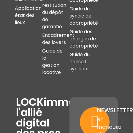
copropriété
restitution
Application
Guide du
du dépôt
état des
syndic de
de
lieux
copropriété
garantie
Guide des
Encadrement
charges de
des loyers
copropriété
Guide de
Guide du
la
conseil
gestion
syndical
locative
LOCKimmo,
l'allié
NEWSLETTER
digital
Ne
manquez