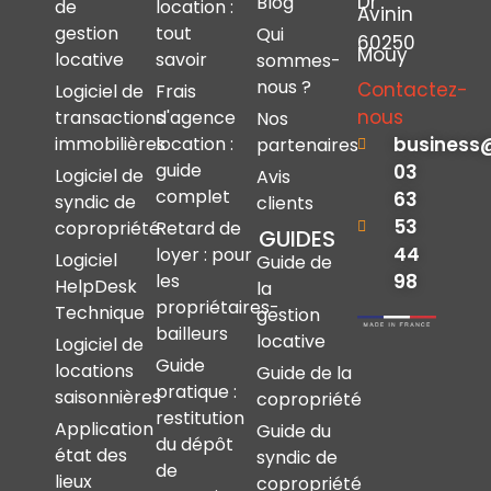
Dr
Blog
de
location :
Avinin
gestion
tout
Qui
60250
Mouy
locative
savoir
sommes-
nous ?
Contactez-
Logiciel de
Frais
nous
transactions
d'agence
Nos
immobilières
location :
business
partenaires
guide
03
Logiciel de
Avis
complet
63
syndic de
clients
53
copropriété
Retard de
GUIDES
44
loyer : pour
Logiciel
Guide de
les
98
HelpDesk
la
propriétaires-
Technique
gestion
bailleurs
locative
Logiciel de
Guide
locations
Guide de la
pratique :
saisonnières
copropriété
restitution
Application
Guide du
du dépôt
état des
syndic de
de
lieux
copropriété