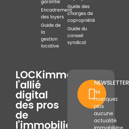
garantie
Guide des
Encadrement
charges de
des loyers
copropriété
Guide de
Guide du
la
conseil
gestion
syndical
locative
LOCKimmo,
l'allié
NEWSLETTER
digital
Ne
manquez
des pros
plus
de
aucune
actualité
l'immobilier
immobilière,