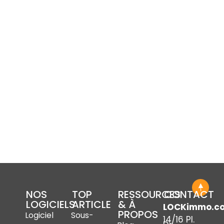
NOS
TOP
RESSOURCES
CONTACT
LOGICIELS
ARTICLE
& À
LOCKimmo.c
PROPOS
Logiciel
Sous-
14/16 Pl.