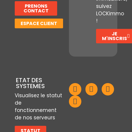
PRENONS
suivez
CONTACT
LOCKimmo
!
ESPACE CLIENT
JE
M'INSCRIS
ETAT DES
SYSTEMES
Visualisez le statut
de
fonctionnement
de nos serveurs
STATUT