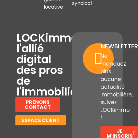
syndical
locative
LOCKimmo,
l'allié
NEWSLETTER
digital
Ne
manquez
des pros
plus
de
aucune
actualité
l'immobilier
immobilière,
PRENONS
suivez
CONTACT
LOCKimmo
!
ESPACE CLIENT
JE
M'INSCRIS