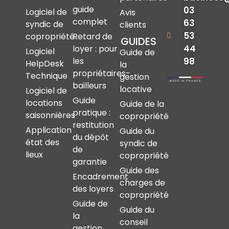
guide
03
Logiciel de
Avis
complet
63
syndic de
clients
53
copropriété
Retard de
GUIDES
44
loyer : pour
Logiciel
Guide de
les
98
HelpDesk
la
propriétaires-
Technique
gestion
bailleurs
locative
Logiciel de
Guide
locations
Guide de la
pratique :
saisonnières
copropriété
restitution
Application
Guide du
du dépôt
état des
syndic de
de
lieux
copropriété
garantie
Guide des
Encadrement
charges de
des loyers
copropriété
Guide de
Guide du
la
conseil
gestion