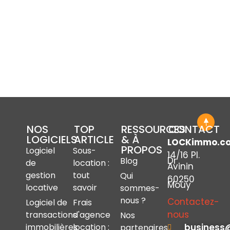
NOS
TOP
RESSOURCES
CONTACT
LOGICIELS
ARTICLE
& À
LOCKimmo.c
PROPOS
Logiciel
Sous-
14/16 Pl.
Dr
Blog
de
location :
Avinin
gestion
tout
Qui
60250
Mouy
locative
savoir
sommes-
nous ?
Contactez-
Logiciel de
Frais
nous
transactions
d'agence
Nos
immobilières
location :
business
partenaires