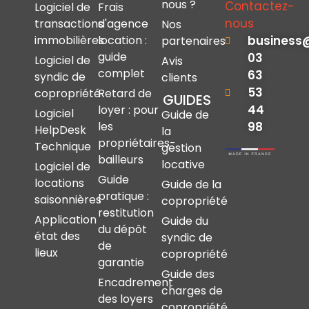
nous ?
Contactez-
Logiciel de
Frais
nous
transactions
d'agence
Nos
immobilières
location :
business
partenaires
guide
03
Logiciel de
Avis
complet
63
syndic de
clients
53
copropriété
Retard de
GUIDES
44
loyer : pour
Logiciel
Guide de
les
98
HelpDesk
la
propriétaires-
Technique
gestion
bailleurs
locative
Logiciel de
Guide
locations
Guide de la
pratique :
saisonnières
copropriété
restitution
Application
Guide du
du dépôt
état des
syndic de
de
lieux
copropriété
garantie
Guide des
Encadrement
charges de
des loyers
copropriété