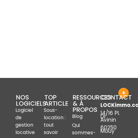
NOS
TOP
RESSOURCES
CONTACT
LOGICIELS
ARTICLE
& À
LOCKimmo.c
PROPOS
Logiciel
Sous-
14/16 Pl.
Dr
Blog
de
location :
Avinin
gestion
tout
Qui
60250
Mouy
locative
savoir
sommes-