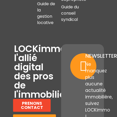
Guide de
Guide du
la
conseil
gestion
syndical
locative
LOCKimmo,
l'allié
NEWSLETTER
digital
Ne
manquez
des pros
plus
de
aucune
actualité
l'immobilier
immobilière,
PRENONS
suivez
CONTACT
LOCKimmo
!